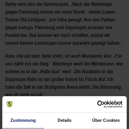
Derby wird also ein Spitzenspiel. „Nach der Niederlage
gegen Flensburg stehen wir unter Druck“, erklärt Löwen-
Trainer Ola Lindgren: „Ich habe gesagt: Aus den Partien
gegen Lemgo, Flensburg und Göppingen müssen vier
Punkte her. Das können wir noch schaffen, zumal wir
unsere besten Leistungen immer auswärts gezeigt haben.“
Dass viel auf dem Spiel steht, ist auch Manojlovic klar: „Für
uns zählt nur ein Sieg.“ Allerdings weiß der Mittelmann, wie
schwer es in der „Hölle Süd“ wird: „Die Rückkehr in die
Göppinger Halle ist ein großer Vorteil für Frisch Auf. Ich
habe die Zeit in der Stuttgarter Arena erlebt. Die Stimmung
war oft nicht so toll.“
Um im schwäbischen Hexenkessel zu bestehen, brauchen
die Löwen nicht zuletzt einen starken Manojlovic. Der 28-
Zustimmung
Details
Über Cookies
Jährige will seine Qualitäten zeigen – und beweisen, dass