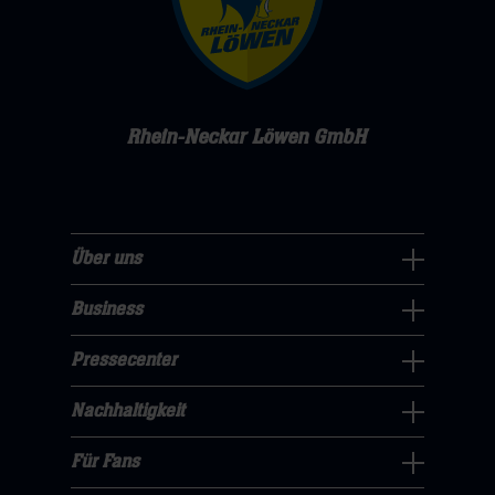
Rhein-Neckar Löwen GmbH
Über uns
Über
uns
Business
Pressecenter
Navigation
Navigation
Pressecenter
öffnen,
Business
öffnen,
dann
Navigation
Nachhaltigkeit
dann
klicken
Nachhaltigkeit
öffnen,
klicken
sie
Navigation
Für Fans
dann
sie
Für
hier
öffnen,
klicken