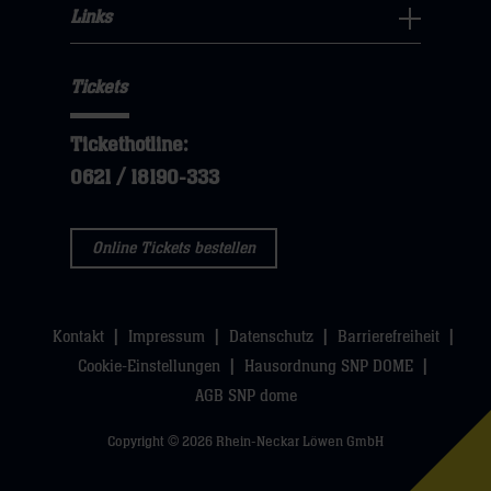
hier
Fans
Links
dann
sie
Links
Navigation
klicken
hier
Navigation
öffnen,
sie
Tickets
öffnen,
dann
hier
dann
klicken
Tickethotline:
klicken
sie
0621 / 18190-333
sie
hier
hier
Online Tickets bestellen
Kontakt
Impressum
Datenschutz
Barrierefreiheit
Cookie-Einstellungen
Hausordnung SNP DOME
AGB SNP dome
Copyright © 2026 Rhein-Neckar Löwen GmbH