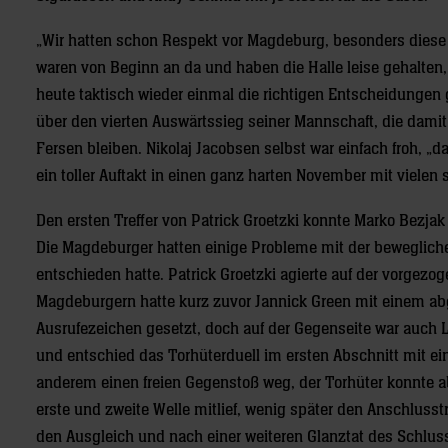
„Wir hatten schon Respekt vor Magdeburg, besonders diese 
waren von Beginn an da und haben die Halle leise gehalten
heute taktisch wieder einmal die richtigen Entscheidungen ge
über den vierten Auswärtssieg seiner Mannschaft, die damit
Fersen bleiben. Nikolaj Jacobsen selbst war einfach froh, „
ein toller Auftakt in einen ganz harten November mit vielen
Den ersten Treffer von Patrick Groetzki konnte Marko Bezja
Die Magdeburger hatten einige Probleme mit der bewegliche
entschieden hatte. Patrick Groetzki agierte auf der vorgez
Magdeburgern hatte kurz zuvor Jannick Green mit einem ab
Ausrufezeichen gesetzt, doch auf der Gegenseite war auch
und entschied das Torhüterduell im ersten Abschnitt mit e
anderem einen freien Gegenstoß weg, der Torhüter konnte abe
erste und zweite Welle mitlief, wenig später den Anschlusst
den Ausgleich und nach einer weiteren Glanztat des Schlu