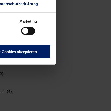
atenschutzerklärung
.
 zum
n vor dem
Marketing
inem
Wurf in
de aber
en Weg
e Cookies akzeptieren
2),
sah (4),