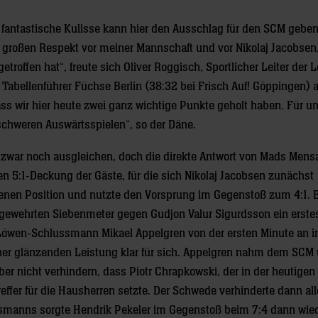
fantastische Kulisse kann hier den Ausschlag für den SCM geben.
, großen Respekt vor meiner Mannschaft und vor Nikolaj Jacobsen,
troffen hat“, freute sich Oliver Roggisch, Sportlicher Leiter der 
 Tabellenführer Füchse Berlin (38:32 bei Frisch Auf! Göppingen) 
dass wir hier heute zwei ganz wichtige Punkte geholt haben. Für u
 schweren Auswärtsspielen“, so der Däne.
k zwar noch ausgleichen, doch die direkte Antwort von Mads Mensa
n 5:1-Deckung der Gäste, für die sich Nikolaj Jacobsen zunächst
ogenen Position und nutzte den Vorsprung im Gegenstoß zum 4:1. 
gewehrten Siebenmeter gegen Gudjon Valur Sigurdsson ein erste
 Löwen-Schlussmann Mikael Appelgren von der ersten Minute an i
iner glänzenden Leistung klar für sich. Appelgren nahm dem SCM 
r nicht verhindern, dass Piotr Chrapkowski, der in der heutigen 
reffer für die Hausherren setzte. Der Schwede verhinderte dann al
ssmanns sorgte Hendrik Pekeler im Gegenstoß beim 7:4 dann wied