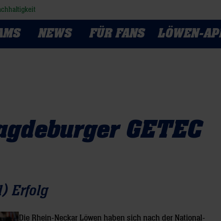
chhaltigkeit
AMS
NEWS
FÜR FANS
LÖWEN-AP
a
agdeburger GETEC
) Erfolg
Die Rhein-Neckar Löwen haben sich nach der National-