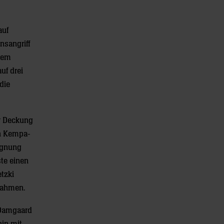
auf
nsangriff
 dem
uf drei
die
r Deckung
en Kempa-
gegnung
ste einen
etzki
 nahmen.
 Damgaard