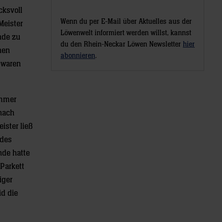
cksvoll
Wenn du per E-Mail über Aktuelles aus der
Meister
Löwenwelt informiert werden willst, kannst
nde zu
du den Rhein-Neckar Löwen Newsletter
hier
nen
abonnieren
.
 waren
immer
 nach
ister ließ
 des
nde hatte
Parkett
iger
id die