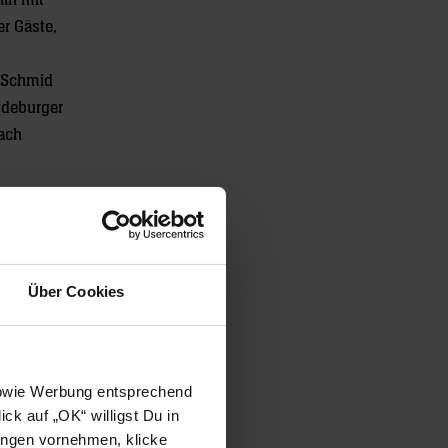
hin mit
er Gäste,
y Schmid
agdeburger
nach
 einem
Schmid
-Neckar
Über Cookies
ssieg
fholjagd,
l kein
 sowie Werbung entsprechend
ck auf „OK“ willigst Du in
ungen vornehmen, klicke
rfte die