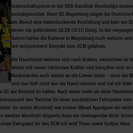
mannschaftspause in der DKB Handball-Bundesliga eindru
zurückgemeldet. Beim SC Magdeburg zeigte der Deutsche 
am Abend eine beeindruckende Vorstellung und kam am E
einem nie gefährdeten 32:29 (15:11) Erfolg. In der vergange
Saison hatten die Badener in Magdeburg noch verloren und
mit entsprechend Respekt zum SCM gefahren.
Die Hausherren wehrten sich nach Kräften, versuchten es 
wieder mit neuen taktischen Kniffen und kämpften sich so
Rückständen auch wieder an die Löwen heran – doch der Me
sich das Heft nicht aus der Hand nehmen und traf mit Hilfe
 SC auf Abstand zu halten. Nach etwas mehr als einer Viertelstu
 konsequent den Torhüter für einen zusätzlichen Feldspieler vom 
rden. Im ersten Abschnitt war zudem Mikael Appelgren ein wicht
im zweiten Abschnitt dirigierte dann ein überragender Andy Schm
ichael Damgaard für den SCM mit acht Toren sowie Gudjon Valur