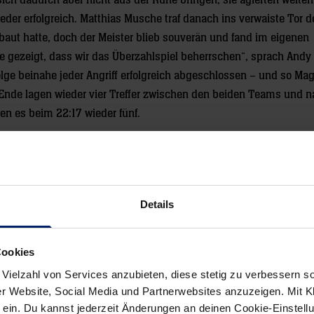
ich dadurch aber nicht aus der Ruhe bringen, sie agierten weiter
der erfolgreich. Matthias Musche traf danach ins verwaiste Tor d
ebaut hatte, doch der Meister blieb souverän und fand im eigenen
te gezeigt, dass wir das Überzahlspiel beherrschen“, sprach And
Folge beinahe jeder Angriff erfolgreich abgeschlossen – und so M
m Ende lagen wieder vier Treffer zwischen den beiden Teams und 
n es beim 22:17 wieder fünf.
und Mads Christiansen wieder auf drei Tore heran, doch auf der
nden spielerischen Aktionen: Erst bediente Patrick Groetzki mit
e Gudjon Valur Sigurdsson nach sehenswertem Anspiel von Andy 
 gesucht wurden Lösungen gegen die sieben Angreifer der Rhein
Details
er von Schmid das 25:19 nach. Die Weichen in Richtung Auswärt
 Quenstedt parierten Siebenmeter auf das Startsignal für eine Au
Cookies
ren zur Stelle – zuvor waren die Torhüter nach dem Seitenwechse
 Vielzahl von Services anzubieten, diese stetig zu verbessern
eine Auszeit.
r Website, Social Media und Partnerwebsites anzuzeigen. Mit Kli
ein. Du kannst jederzeit Änderungen an deinen Cookie-Einstell
 leere Tor der Löwen und nach dem 26:23 von Nemanja Zelenovic dü