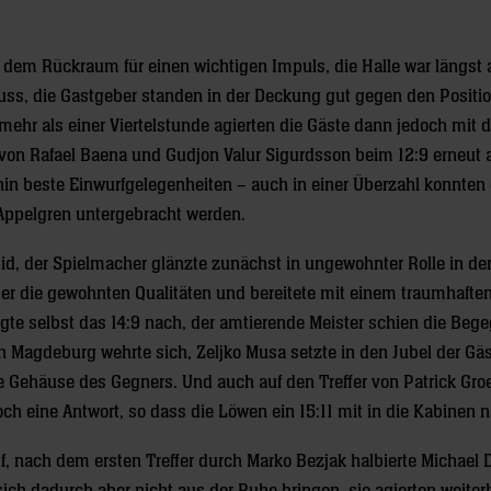
dem Rückraum für einen wichtigen Impuls, die Halle war längst 
s, die Gastgeber standen in der Deckung gut gegen den Positio
mehr als einer Viertelstunde agierten die Gäste dann jedoch mit
von Rafael Baena und Gudjon Valur Sigurdsson beim 12:9 erneut a
in beste Einwurfgelegenheiten – auch in einer Überzahl konnten 
Appelgren untergebracht werden.
, der Spielmacher glänzte zunächst in ungewohnter Rolle in de
ieder die gewohnten Qualitäten und bereitete mit einem traumhaft
egte selbst das 14:9 nach, der amtierende Meister schien die Be
h Magdeburg wehrte sich, Zeljko Musa setzte in den Jubel der Gä
te Gehäuse des Gegners. Und auch auf den Treffer von Patrick Gro
ch eine Antwort, so dass die Löwen ein 15:11 mit in die Kabinen
, nach dem ersten Treffer durch Marko Bezjak halbierte Michael