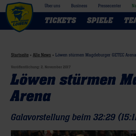
Über uns
Business
Pressecenter
Na
TICKETS
SPIELE
TE
Startseite
»
Alle News
»
Löwen stürmen Magdeburger GETEC Aren
Veröffentlichung:
2. November 2017
Löwen stürmen M
Arena
Galavorstellung beim 32:29 (15:11