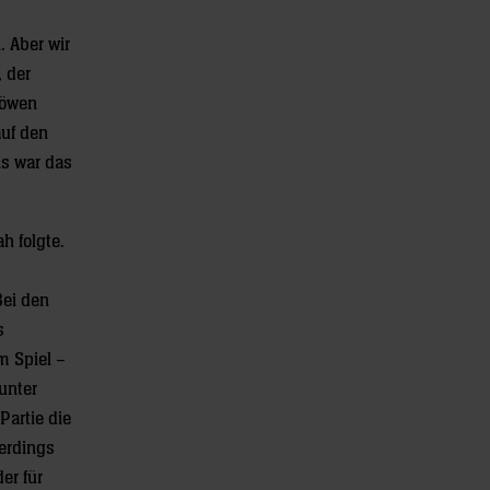
 Aber wir
 der
Löwen
auf den
ns war das
h folgte.
Bei den
s
m Spiel –
unter
Partie die
lerdings
er für