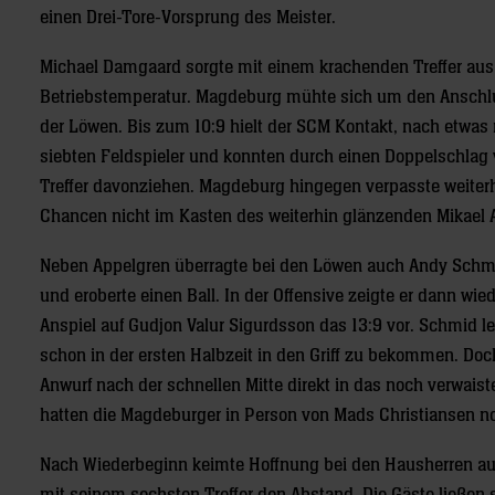
einen Drei-Tore-Vorsprung des Meister.
Michael Damgaard sorgte mit einem krachenden Treffer aus 
Betriebstemperatur. Magdeburg mühte sich um den Anschlus
der Löwen. Bis zum 10:9 hielt der SCM Kontakt, nach etwas 
siebten Feldspieler und konnten durch einen Doppelschlag 
Treffer davonziehen. Magdeburg hingegen verpasste weiterh
Chancen nicht im Kasten des weiterhin glänzenden Mikael 
Neben Appelgren überragte bei den Löwen auch Andy Schmid
und eroberte einen Ball. In der Offensive zeigte er dann w
Anspiel auf Gudjon Valur Sigurdsson das 13:9 vor. Schmid l
schon in der ersten Halbzeit in den Griff zu bekommen. Doc
Anwurf nach der schnellen Mitte direkt in das noch verwais
hatten die Magdeburger in Person von Mads Christiansen no
Nach Wiederbeginn keimte Hoffnung bei den Hausherren auf