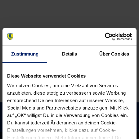
News:
News:
Vorbereitungsplan
Löwen
steht
auf
–
Talentsuche?
am
(MM)
16.
Juli
Zustimmung
Details
Über Cookies
geht’s
los
Diese Webseite verwendet Cookies
Wir nutzen Cookies, um eine Vielzahl von Services
anzubieten, diese stetig zu verbessern sowie Werbung
entsprechend Deinen Interessen auf unserer Website,
Social Media und Partnerwebsites anzuzeigen. Mit Klick
auf „OK“ willigst Du in die Verwendung von Cookies ein.
Du kannst jederzeit Änderungen an deinen Cookie-
Einstellungen vornehmen, klicke dazu auf Cookie-
Einstellungen ändern. Mehr Informationen findest Du