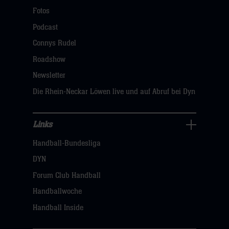
Navigation
Fotos
öffnen,
Podcast
dann
Connys Rudel
klicken
Roadshow
sie
Newsletter
hier
Die Rhein-Neckar Löwen live und auf Abruf bei Dyn
Links
Links
Handball-Bundesliga
Navigation
öffnen,
DYN
dann
Forum Club Handball
klicken
Handballwoche
sie
Handball Inside
hier