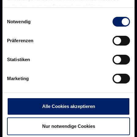
außerdem in unserer
Datenschutzerklärung
.
Einwilligungsauswahl
Notwendig
Präferenzen
Statistiken
Rhein-Neckar Löwen GmbH
Marketing
Alle Cookies akzeptieren
Über uns
Über
Werte der Löwen
uns
Nur notwendige Cookies
Navigation
Historie