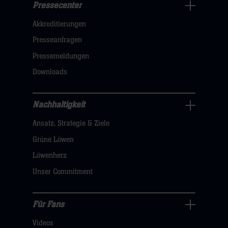
Pressecenter
Business
Akkreditierungen
Navigation
öffnen,
Presseanfragen
dann
Pressemeldungen
klicken
Downloads
sie
hier
Nachhaltigkeit
Nachhaltigkeit
Ansatz, Strategie & Ziele
Navigation
öffnen,
Grüne Löwen
dann
Löwenherz
klicken
Unser Commitment
sie
hier
Für Fans
Für
Videos
Fans