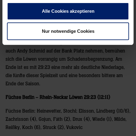
macht Johann Koch am Kreis das 22:16 – da sind die
Löwen-Hoffnungen schon fast gänzlich dahin. In seiner
Alle Cookies akzeptieren
letzten Auszeit wechselt Jacobsen noch einmal durch,
bringt Reinkind, Tollbring und auch Palicka zurück ins Tor.
Nur notwendige Cookies
Als der überragende Hans Lindberg mit seinem achten Tor
das 26:19 macht, ist das Spiel entschieden. Von da an darf
auch Andy Schmid auf der Bank Platz nehmen, bemühen
sich die Löwen vorrangig um Schadensbegrenzung. Am
Ende ist es mit 29:23 eine mehr als deutliche Niederlage,
die fünfte dieser Spielzeit und eine besonders bittere am
Ende der Saison.
Füchse Berlin – Rhein-Neckar Löwen 29:23 (12:11)
Füchse Berlin: Heinevetter, Stochl; Elisson, Lindberg (10/6),
Zachrisson (4), Gojun, Fäth (2), Drux (4), Wiede (1), Milde,
Reißky, Koch (6), Struck (2), Vukovic