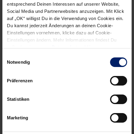
entsprechend Deinen Interessen auf unserer Website,
Social Media und Partnerwebsites anzuzeigen. Mit Klick
auf „OK“ willigst Du in die Verwendung von Cookies ein.
Du kannst jederzeit Änderungen an deinen Cookie-
Einstellungen vornehmen, klicke dazu auf Cookie-
Einstellungen ändern. Mehr Informationen findest Du
außerdem in unserer
Datenschutzerklärung
.
Einwilligungsauswahl
Notwendig
Bis zum 16:14 halten die Löwen dennoch den Kontakt, vor
allem auch, weil Mensah noch einmal alle Restkräfte
Präferenzen
mobilisiert. Pekeler zum 17:15 stellt zum letzten Mal so
etwas wie Tuchfühlung her. Danach müssen die
Statistiken
entkräfteten Löwen Stück für Stück abreißen lassen. Drux
trifft zum 19:15, in der 39. Minute hält Heinevetter seinen
Marketing
dritten Siebenmeter, kurz darauf kann Mensah noch einmal
auf drei Tore verkürzen. Eine Viertelstunde vor Schluss