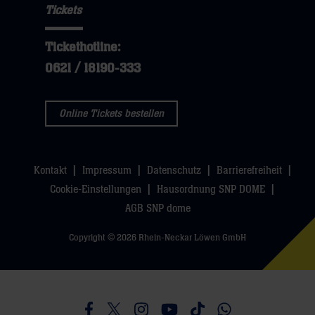
sie
Tickets
öffnen,
dann
hier
dann
klicken
Tickethotline:
klicken
sie
0621 / 18190-333
sie
hier
hier
Online Tickets bestellen
Kontakt
Impressum
Datenschutz
Barrierefreiheit
Cookie-Einstellungen
Hausordnung SNP DOME
AGB SNP dome
Copyright © 2026 Rhein-Neckar Löwen GmbH