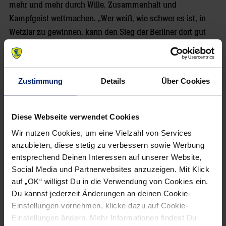
mehr und mehr durch Wille, Zusammenhalt und
Kampfgeist wettmachen. „Wer weiß, wie schwer es ist, in
Wetzlar zu gewinnen, kann den Sieg der Berliner dort gut
einordnen“, sagte der Däne, der den 31:26-Erfolg Berlins in
Hessen durchaus registriert hatte. Hans Lindberg und
Steffen Fäth mit je neun Toren waren die überragenden
Zustimmung
Details
Über Cookies
Füchse-Akteure am Donnerstagabend. Berlin geht zwar
„nur“ als Tabellenvierter in die Partie gegen die Löwen, hat
aber auf Flensburg nur einen Minuspunkt Rückstand und
Diese Webseite verwendet Cookies
damit noch große Ambitionen auf die Champions-League-
Wir nutzen Cookies, um eine Vielzahl von Services
Qualifikation. „Unser Team hat einen zähen Charakter“,
anzubieten, diese stetig zu verbessern sowie Werbung
sagte der verletzte Nationalspieler Paul Drux der
entsprechend Deinen Interessen auf unserer Website,
Nachrichtenagentur dpa, als er nach den starken
Social Media und Partnerwebsites anzuzeigen. Mit Klick
auf „OK“ willigst Du in die Verwendung von Cookies ein.
Ergebnissen in Verbindung mit der großen Verletztenmisere
Du kannst jederzeit Änderungen an deinen Cookie-
gefragt wurde.
Einstellungen vornehmen, klicke dazu auf Cookie-
Einstellungen ändern. Mehr Informationen findest Du
Viele hatten erwartet, dass die Berliner ohne zahlreiche