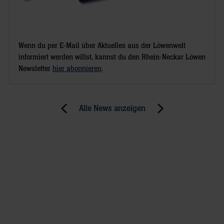
Wenn du per E-Mail über Aktuelles aus der Löwenwelt
informiert werden willst, kannst du den Rhein-Neckar Löwen
Newsletter
hier abonnieren
.
Post
Alle News anzeigen
previous
newst
navigation
News:
News:
Löwen-
Löwen
Fans
verzweifeln
im
an
Pokalfieber
sich
und
Silvio