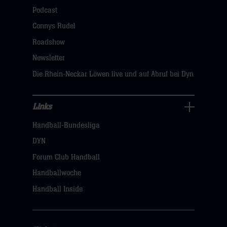
öffnen,
Podcast
dann
Connys Rudel
klicken
Roadshow
sie
Newsletter
hier
Die Rhein-Neckar Löwen live und auf Abruf bei Dyn
Links
Links
Handball-Bundesliga
Navigation
öffnen,
DYN
dann
Forum Club Handball
klicken
Handballwoche
sie
Handball Inside
hier