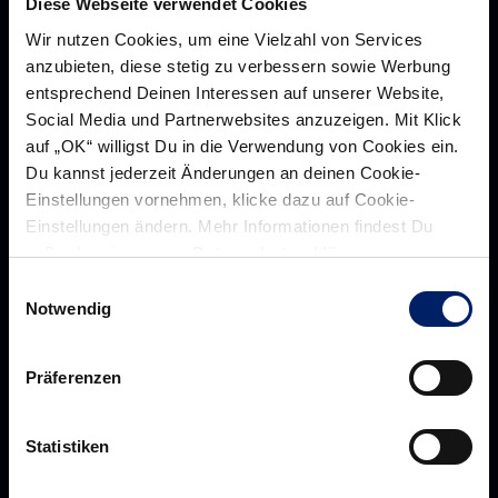
Diese Webseite verwendet Cookies
Wir nutzen Cookies, um eine Vielzahl von Services
anzubieten, diese stetig zu verbessern sowie Werbung
entsprechend Deinen Interessen auf unserer Website,
Social Media und Partnerwebsites anzuzeigen. Mit Klick
auf „OK“ willigst Du in die Verwendung von Cookies ein.
Du kannst jederzeit Änderungen an deinen Cookie-
Einstellungen vornehmen, klicke dazu auf Cookie-
Einstellungen ändern. Mehr Informationen findest Du
Rhein-Neckar Löwen GmbH
außerdem in unserer
Datenschutzerklärung
.
Einwilligungsauswahl
Notwendig
Über uns
Über
Präferenzen
Werte der Löwen
uns
Navigation
Historie
Statistiken
öffnen,
Jobs
dann