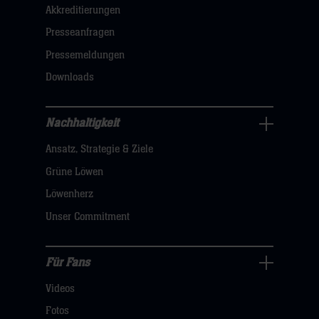
Akkreditierungen
Navigation
öffnen,
Presseanfragen
dann
Pressemeldungen
klicken
Downloads
sie
hier
Nachhaltigkeit
Nachhaltigkeit
Ansatz, Strategie & Ziele
Navigation
öffnen,
Grüne Löwen
dann
Löwenherz
klicken
Unser Commitment
sie
hier
Für Fans
Für
Videos
Fans
Navigation
Fotos