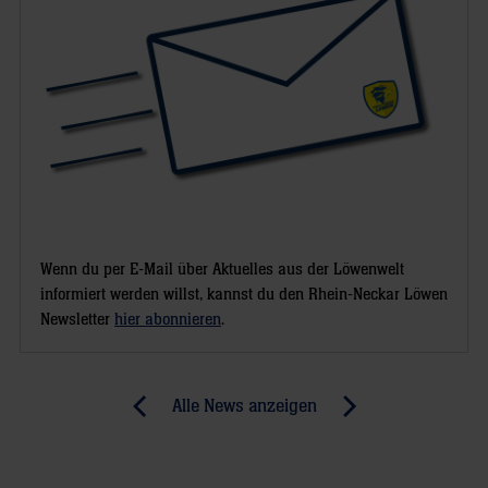
Wenn du per E-Mail über Aktuelles aus der Löwenwelt
informiert werden willst, kannst du den Rhein-Neckar Löwen
Newsletter
hier abonnieren
.
Post
Alle News anzeigen
previous
newst
navigation
News:
News: