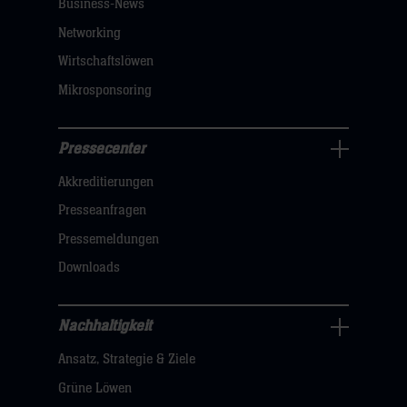
Business-News
sie
Networking
hier
Wirtschaftslöwen
Mikrosponsoring
Pressecenter
Business
Akkreditierungen
Navigation
öffnen,
Presseanfragen
dann
Pressemeldungen
klicken
Downloads
sie
hier
Nachhaltigkeit
Nachhaltigkeit
Ansatz, Strategie & Ziele
Navigation
öffnen,
Grüne Löwen