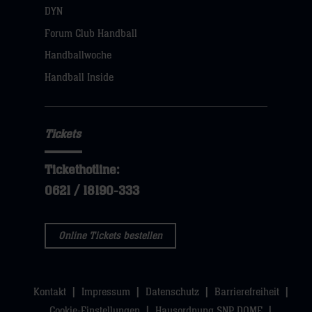
öffnen,
DYN
dann
Forum Club Handball
klicken
Handballwoche
sie
Handball Inside
hier
Tickets
Tickethotline:
0621 / 18190-333
Online Tickets bestellen
Kontakt
Impressum
Datenschutz
Barrierefreiheit
Cookie-Einstellungen
Hausordnung SNP DOME