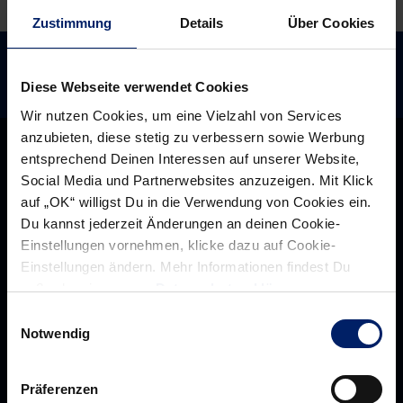
in
Zustimmung
Details
Über Cookies
die
Saison
Diese Webseite verwendet Cookies
Wir nutzen Cookies, um eine Vielzahl von Services
anzubieten, diese stetig zu verbessern sowie Werbung
entsprechend Deinen Interessen auf unserer Website,
Social Media und Partnerwebsites anzuzeigen. Mit Klick
auf „OK“ willigst Du in die Verwendung von Cookies ein.
Du kannst jederzeit Änderungen an deinen Cookie-
Einstellungen vornehmen, klicke dazu auf Cookie-
Einstellungen ändern. Mehr Informationen findest Du
außerdem in unserer
Datenschutzerklärung
.
Einwilligungsauswahl
Notwendig
Rhein-Neckar Löwen GmbH
Präferenzen