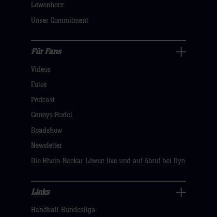
dann
Löwenherz
klicken
Unser Commitment
sie
hier
Für Fans
Für
Videos
Fans
Navigation
Fotos
öffnen,
Podcast
dann
Connys Rudel
klicken
Roadshow
sie
Newsletter
hier
Die Rhein-Neckar Löwen live und auf Abruf bei Dyn
Links
Links
Handball-Bundesliga
Navigation