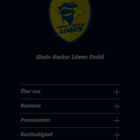
Rhein-Neckar Löwen GmbH
Über uns
Über
uns
Business
Pressecenter
Navigation
Navigation
Pressecenter
öffnen,
Business
öffnen,
dann
Navigation
Nachhaltigkeit
dann
klicken
Nachhaltigkeit