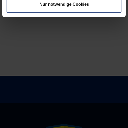
Nur notwendige Cookies
vor
programmiert
–
Roggisch
trifft
auf
Gunnarsson