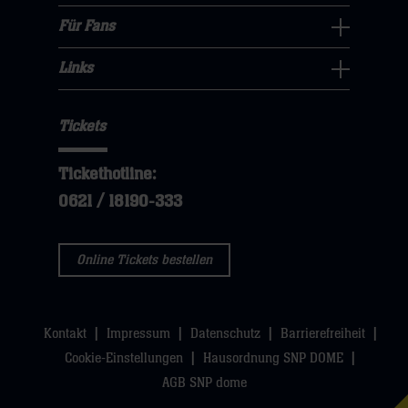
öffnen,
klicken
sie
Navigation
Für Fans
dann
sie
Für
hier
öffnen,
klicken
hier
Fans
Links
dann
sie
Links
Navigation
klicken
hier
Navigation
öffnen,
sie
Tickets
öffnen,
dann
hier
dann
klicken
Tickethotline:
klicken
sie
0621 / 18190-333
sie
hier
hier
Online Tickets bestellen
Kontakt
Impressum
Datenschutz
Barrierefreiheit
Cookie-Einstellungen
Hausordnung SNP DOME
AGB SNP dome