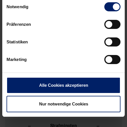
Einwilligungsauswahl
Notwendig
vs.
Präferenzen
TSG Groß-Bieberau
Rhein-Neckar Löwen
Statistiken
22
35
Tore
Marketing
– / –
– / –
7 Meter
–
–
7 Meter %
Alle Cookies akzeptieren
– / –
– / –
Feldwürfe
Nur notwendige Cookies
–
–
Feldwürfe %
–
–
Strafminuten