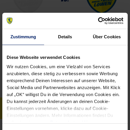
TSG Groß-Bieberau
Rhein-Neckar Löwen
Zustimmung
Details
Über Cookies
34
34
Spiele
856
1093
Tore
Diese Webseite verwendet Cookies
Wir nutzen Cookies, um eine Vielzahl von Services
25,18
32,15
Tore Ø
anzubieten, diese stetig zu verbessern sowie Werbung
entsprechend Deinen Interessen auf unserer Website,
Social Media und Partnerwebsites anzuzeigen. Mit Klick
auf „OK“ willigst Du in die Verwendung von Cookies ein.
Du kannst jederzeit Änderungen an deinen Cookie-
SPIELSTATISTIK
Einstellungen vornehmen, klicke dazu auf Cookie-
Einstellungen ändern. Mehr Informationen findest Du
außerdem in unserer
Datenschutzerklärung
.