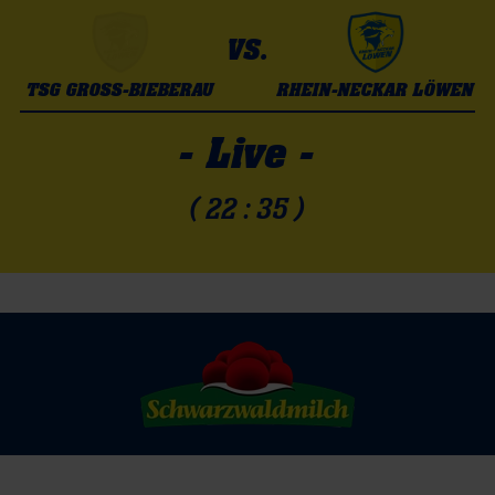
VS.
TSG GROSS-BIEBERAU
RHEIN-NECKAR LÖWEN
- Live -
( 22 : 35 )