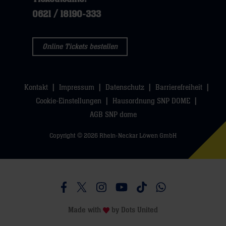
klicken
sie
0621 / 18190-333
sie
hier
hier
Online Tickets bestellen
Kontakt
Impressum
Datenschutz
Barrierefreiheit
Cookie-Einstellungen
Hausordnung SNP DOME
AGB SNP dome
Copyright © 2026 Rhein-Neckar Löwen GmbH
Besucht uns auf Facebook
Besucht uns auf Twitter
Besucht uns auf Instagram
Besucht uns auf Youtube
Besucht uns auf TikTo
Besucht uns auf 
Made with
by
Dots United