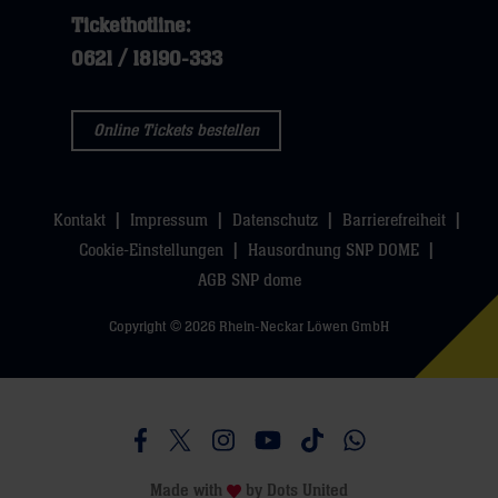
Tickethotline:
0621 / 18190-333
Online Tickets bestellen
Kontakt
Impressum
Datenschutz
Barrierefreiheit
Cookie-Einstellungen
Hausordnung SNP DOME
AGB SNP dome
Copyright © 2026 Rhein-Neckar Löwen GmbH
Besucht uns auf Facebook
Besucht uns auf Twitter
Besucht uns auf Instagram
Besucht uns auf Youtube
Besucht uns auf TikTo
Besucht uns auf 
Made with
by
Dots United