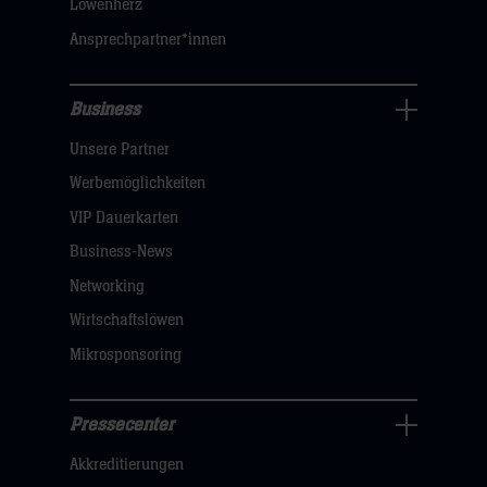
Löwenherz
sie
Ansprechpartner*innen
hier
Business
Pressecenter
Unsere Partner
Navigation
öffnen,
Werbemöglichkeiten
dann
VIP Dauerkarten
klicken
Business-News
sie
Networking
hier
Wirtschaftslöwen
Mikrosponsoring
Pressecenter
Business
Akkreditierungen
Navigation