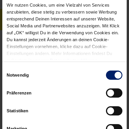
Wir nutzen Cookies, um eine Vielzahl von Services
anzubieten, diese stetig zu verbessern sowie Werbung
BIOGRAFIE
entsprechend Deinen Interessen auf unserer Website,
Social Media und Partnerwebsites anzuzeigen. Mit Klick
auf „OK“ willigst Du in die Verwendung von Cookies ein.
Du kannst jederzeit Änderungen an deinen Cookie-
Persönliches
Karriere
Einstellungen vornehmen, klicke dazu auf Cookie-
Einstellungen ändern. Mehr Informationen findest Du
Geburtsdatum
29.01.1980
außerdem in unserer
Datenschutzerklärung
.
Geburtsort
Veria (Griechenland)
Einwilligungsauswahl
Notwendig
Nationalität
Griechenland
Präferenzen
Größe in cm
189
Gewicht in kg
Statistiken
Im Verein seit
12.08.2004
Marketing