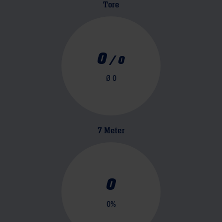
Tore
0
/
0
Ø
0
7 Meter
0
0
%