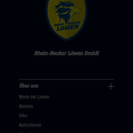
Rhein-Neckar Löwen GmbH
Über uns
Über
Werte der Löwen
uns
Navigation
Historie
öffnen,
Jobs
dann
Aufsichtsrat
klicken