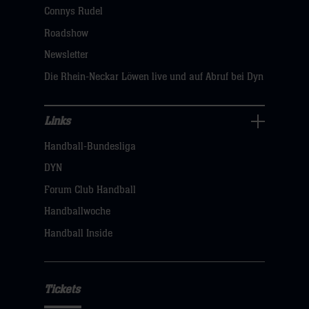
dann
Connys Rudel
klicken
Roadshow
sie
Newsletter
hier
Die Rhein-Neckar Löwen live und auf Abruf bei Dyn
Links
Links
Handball-Bundesliga
Navigation
öffnen,
DYN
dann
Forum Club Handball
klicken
Handballwoche
sie
Handball Inside
hier
Tickets