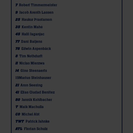
7
Robert Timmermeister
9
Jacob Arenth Lassen
25
Haukur Þrastarson
35
Kentin Mahé
45
Halil Jaganjac
77
Dani Baijens
78
Edwin Aspenbäck
8
Tim Nothdurft
11
Niclas Mierzwa
14
Gino Steenaerts
19
Marius Steinhauser
21
Aron Seesing
41
Elias Ciudad Benitez
80
Jannik Kohlbacher
T
Maik Machulla
CO
Michel Abt
TWT
Patrick Jahnke
ATL
Florian Schulz