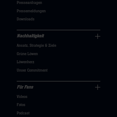
öffnen,
Presseanfragen
dann
Pressemeldungen
klicken
Downloads
sie
hier
Nachhaltigkeit
Nachhaltigkeit
Ansatz, Strategie & Ziele
Navigation
öffnen,
Grüne Löwen
dann
Löwenherz
klicken
Unser Commitment
sie
hier
Für Fans
Für
Videos
Fans
Navigation
Fotos
öffnen,
Podcast