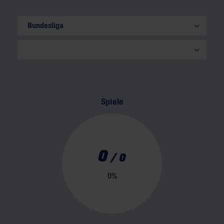
Spiele
0
/
0
0
%