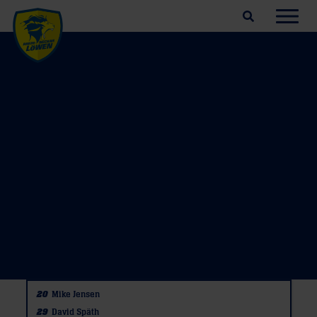
Suchfeld öffnen
Navig
20
Mike Jensen
29
David Späth