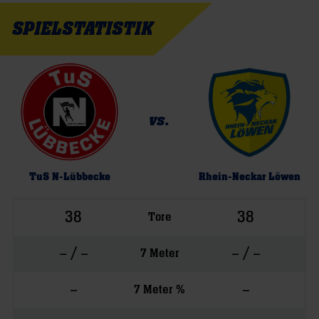
SPIELSTATISTIK
vs.
TuS N-Lübbecke
Rhein-Neckar Löwen
38
38
Tore
– / –
– / –
7 Meter
–
–
7 Meter %