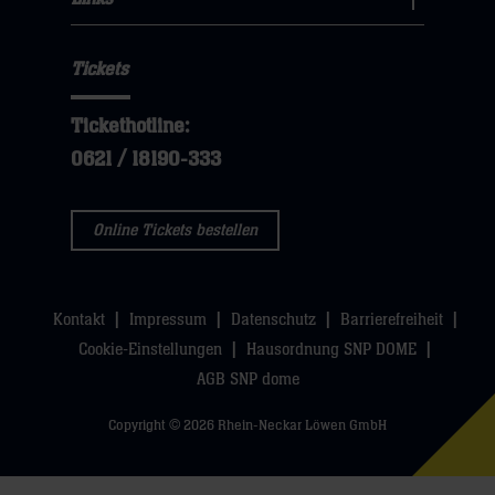
sie
Links
Navigation
klicken
hier
Navigation
öffnen,
sie
Tickets
öffnen,
dann
hier
dann
klicken
Tickethotline:
klicken
sie
0621 / 18190-333
sie
hier
hier
Online Tickets bestellen
Kontakt
Impressum
Datenschutz
Barrierefreiheit
Cookie-Einstellungen
Hausordnung SNP DOME
AGB SNP dome
Copyright © 2026 Rhein-Neckar Löwen GmbH