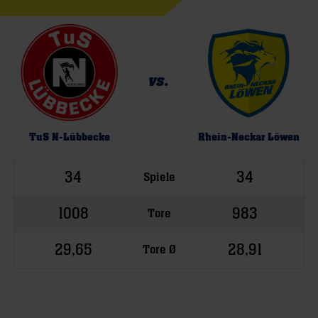
vs.
TuS N-Lübbecke
Rhein-Neckar Löwen
34
34
Spiele
1008
983
Tore
29,65
28,91
Tore Ø