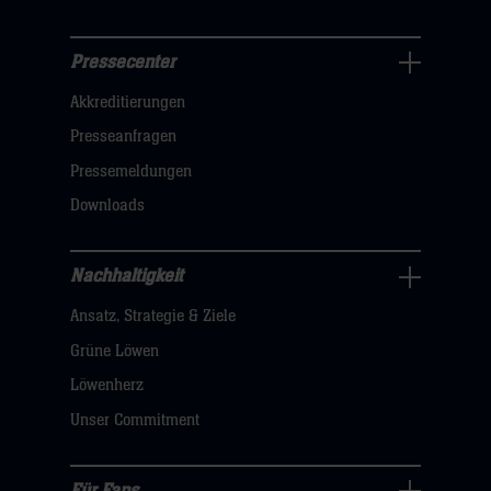
Pressecenter
Business
Akkreditierungen
Navigation
öffnen,
Presseanfragen
dann
Pressemeldungen
klicken
Downloads
sie
hier
Nachhaltigkeit
Nachhaltigkeit
Ansatz, Strategie & Ziele
Navigation
öffnen,
Grüne Löwen
dann
Löwenherz
klicken
Unser Commitment
sie
hier
Für Fans