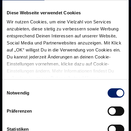
Diese Webseite verwendet Cookies
Wir nutzen Cookies, um eine Vielzahl von Services
anzubieten, diese stetig zu verbessern sowie Werbung
entsprechend Deinen Interessen auf unserer Website,
Social Media und Partnerwebsites anzuzeigen. Mit Klick
auf „OK“ willigst Du in die Verwendung von Cookies ein.
Du kannst jederzeit Änderungen an deinen Cookie-
Einstellungen vornehmen, klicke dazu auf Cookie-
Einstellungen ändern. Mehr Informationen findest Du
außerdem in unserer
Datenschutzerklärung
.
Rhein-Neckar Löwen GmbH
Einwilligungsauswahl
Notwendig
Präferenzen
Über uns
Über
Statistiken
Werte der Löwen
uns