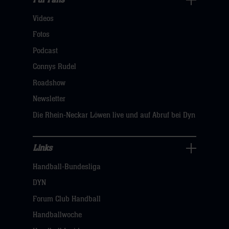
Für
Videos
Fans
Navigation
Fotos
öffnen,
Podcast
dann
Connys Rudel
klicken
Roadshow
sie
Newsletter
hier
Die Rhein-Neckar Löwen live und auf Abruf bei Dyn
Links
Links
Handball-Bundesliga
Navigation
öffnen,
DYN
dann
Forum Club Handball
klicken
Handballwoche
sie