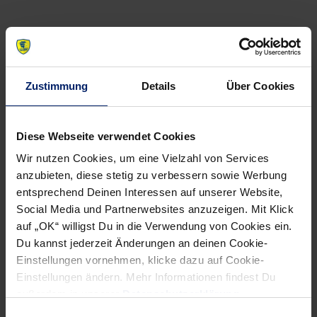
Zustimmung
Details
Über Cookies
NEWSLETTER
Wenn du per E-Mail über Aktuelles aus der Löwenwelt
Diese Webseite verwendet Cookies
informiert werden willst, kannst du den Rhein-Neckar Löwen
Newsletter
hier abonnieren
.
Wir nutzen Cookies, um eine Vielzahl von Services
anzubieten, diese stetig zu verbessern sowie Werbung
entsprechend Deinen Interessen auf unserer Website,
Social Media und Partnerwebsites anzuzeigen. Mit Klick
Post
Alle News anzeigen
auf „OK“ willigst Du in die Verwendung von Cookies ein.
previous
newst
navigation
Du kannst jederzeit Änderungen an deinen Cookie-
News:
News:
Einstellungen vornehmen, klicke dazu auf Cookie-
Cupic
DHB-
Einstellungen ändern. Mehr Informationen findest Du
vor
Pokal:
außerdem in unserer
Datenschutzerklärung
.
Comeback
Achtelfinal-
Einwilligungsauswahl