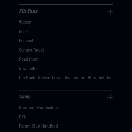
hier
Für Fans
Für
Videos
Fans
Navigation
Fotos
öffnen,
Podcast
dann
Connys Rudel
klicken
Roadshow
sie
Newsletter
hier
Die Rhein-Neckar Löwen live und auf Abruf bei Dyn
Links
Links
Handball-Bundesliga
Navigation
öffnen,
DYN
dann
Forum Club Handball