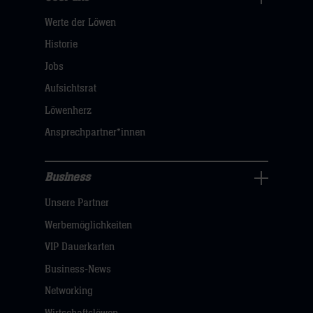
Über
Werte der Löwen
uns
Navigation
Historie
öffnen,
Jobs
dann
Aufsichtsrat
klicken
Löwenherz
sie
Ansprechpartner*innen
hier
Business
Pressecenter
Unsere Partner
Navigation
öffnen,
Werbemöglichkeiten
dann
VIP Dauerkarten
klicken
Business-News
sie
Networking
hier