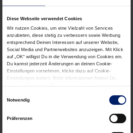
geben alle Teams nochmal 30 Prozent mehr als sonst.
Am Wochenende geht
Diese Webseite verwendet Cookies
es nach Celje. Du
Wir nutzen Cookies, um eine Vielzahl von Services
kennst den Klub aus
anzubieten, diese stetig zu verbessern sowie Werbung
der slowenischen
entsprechend Deinen Interessen auf unserer Website,
Social Media und Partnerwebsites anzuzeigen. Mit Klick
Liga. Was erwartet die
auf „OK“ willigst Du in die Verwendung von Cookies ein.
Löwen dort?
Du kannst jederzeit Änderungen an deinen Cookie-
Einstellungen vornehmen, klicke dazu auf Cookie-
Manojlovic: Wieder
Einstellungen ändern. Mehr Informationen findest Du
eine sehr laute und
außerdem in unserer
Datenschutzerklärung
.
unangenehme
Einwilligungsauswahl
Atmosphäre. Und wie
Notwendig
stark Celje spielen kann, haben wir im vergangenen Jahr
gesehen, als sie den THW Kiel geschlagen haben. In
Präferenzen
Slowenien wird traditionell immer eine gute Jugendarbeit
gemacht und es kommen ständig Talente nach.