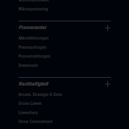
Wirtschaftslöwen
Mikrosponsoring
Pressecenter
Business
Akkreditierungen
Navigation
öffnen,
Presseanfragen
dann
Pressemeldungen
klicken
Downloads
sie
hier
Nachhaltigkeit
Nachhaltigkeit
Ansatz, Strategie & Ziele
Navigation
öffnen,
Grüne Löwen
dann
Löwenherz
klicken
Unser Commitment
sie