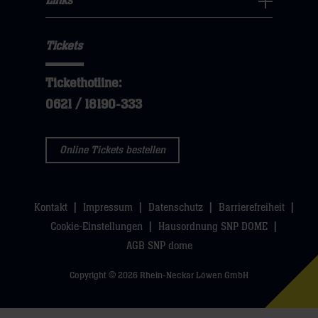
Links
dann
sie
Links
Navigation
klicken
hier
Navigation
öffnen,
sie
Tickets
öffnen,
dann
hier
dann
klicken
Tickethotline:
klicken
sie
0621 / 18190-333
sie
hier
hier
Online Tickets bestellen
Kontakt
Impressum
Datenschutz
Barrierefreiheit
Cookie-Einstellungen
Hausordnung SNP DOME
AGB SNP dome
Copyright © 2026 Rhein-Neckar Löwen GmbH