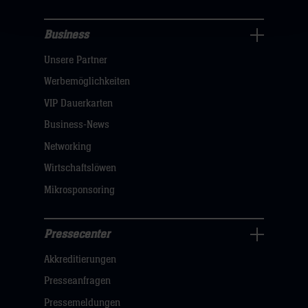
Business
Pressecenter
Unsere Partner
Navigation
öffnen,
Werbemöglichkeiten
dann
VIP Dauerkarten
klicken
Business-News
sie
Networking
hier
Wirtschaftslöwen
Mikrosponsoring
Pressecenter
Business
Akkreditierungen
Navigation
öffnen,
Presseanfragen
dann
Pressemeldungen