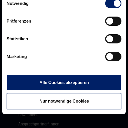
Notwendig
Präferenzen
Rhein-Neckar Löwen GmbH
Statistiken
Marketing
Über uns
Über
Werte der Löwen
uns
Alle Cookies akzeptieren
Navigation
Historie
öffnen,
Jobs
Nur notwendige Cookies
dann
Aufsichtsrat
klicken
Löwenherz
sie
Ansprechpartner*innen
hier