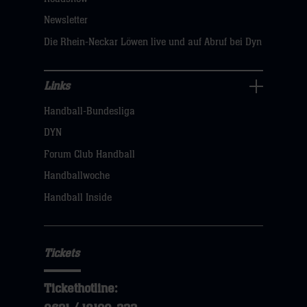
sie
Newsletter
hier
Die Rhein-Neckar Löwen live und auf Abruf bei Dyn
Links
Links
Handball-Bundesliga
Navigation
öffnen,
DYN
dann
Forum Club Handball
klicken
Handballwoche
sie
Handball Inside
hier
Tickets
Tickethotline: