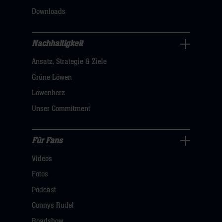
klicken
Downloads
sie
hier
Nachhaltigkeit
Nachhaltigkeit
Ansatz, Strategie & Ziele
Navigation
öffnen,
Grüne Löwen
dann
Löwenherz
klicken
Unser Commitment
sie
hier
Für Fans
Für
Videos
Fans
Navigation
Fotos
öffnen,
Podcast
dann
Connys Rudel
klicken
Roadshow