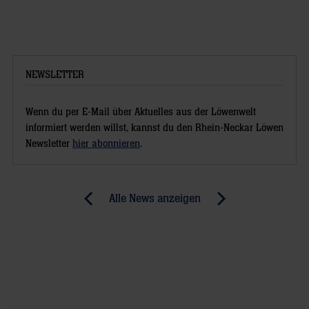
NEWSLETTER
Wenn du per E-Mail über Aktuelles aus der Löwenwelt
informiert werden willst, kannst du den Rhein-Neckar Löwen
Newsletter
hier abonnieren
.
Post
Alle News anzeigen
previous
newst
navigation
News:
News:
Die
Gudmundsson
Kilometerfresser
erwartet
wollen
„heiße
sich
Kiste“-