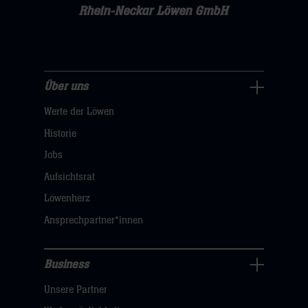
Rhein-Neckar Löwen GmbH
Über uns
Über
Werte der Löwen
uns
Navigation
Historie
öffnen,
Jobs
dann
Aufsichtsrat
klicken
Löwenherz
sie
Ansprechpartner*innen
hier
Business
Pressecenter
Unsere Partner
Navigation