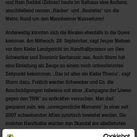
und Hein Daddel (Zebras) heute im Rathaus eine Audienz,
anschließend rennen „Räuber“ und „Beutetier“ um die
Wette: Rund um den Mannheimer Wasserturm!
Anderweitig könnten sich die Rivalen ebenfalls in die Quere
kommen. Am Mittwoch, 28. September, sagt Jesper Nielsen
vor dem Kieler Landgericht im Handballprozess um Uwe
Schwenker und Zvonimir Serdarusic aus. Auch Storm hat
eine Einladung als Zeuge zu einem noch unbestimmten
Zeitpunkt bekommen. „Das ist alles ein Kieler Thema“, sagt
Storm dazu. Freilich werden Schwenker und Co. die
Anschuldigungen teilweise mit einer „Kampagne der Löwen
gegen den THW“ zu entkräften versuchen. Man darf
gespannt sein, wie „unvergessliche Momente“ in einer seit
2007 schwebenden Affäre juristisch bewertet werden. Die
meisten Handballer würden den Skandal am allerliebsten
vergessen …