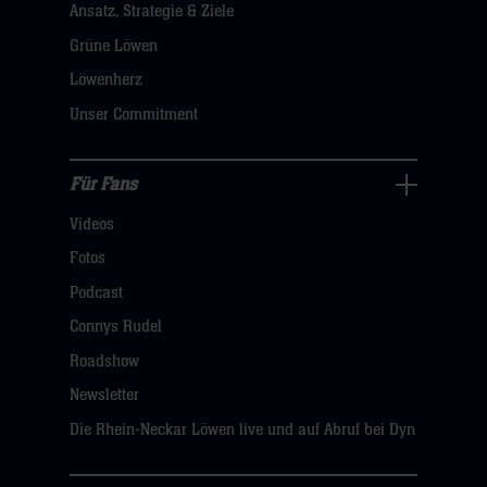
Ansatz, Strategie & Ziele
Navigation
öffnen,
Grüne Löwen
dann
Löwenherz
klicken
Unser Commitment
sie
hier
Für Fans
Für
Videos
Fans
Navigation
Fotos
öffnen,
Podcast
dann
Connys Rudel
klicken
Roadshow
sie
Newsletter
hier
Die Rhein-Neckar Löwen live und auf Abruf bei Dyn