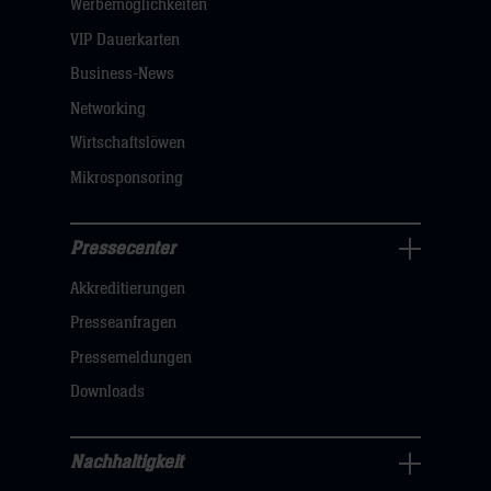
öffnen,
Werbemöglichkeiten
dann
VIP Dauerkarten
klicken
Business-News
sie
Networking
hier
Wirtschaftslöwen
Mikrosponsoring
Pressecenter
Business
Akkreditierungen
Navigation
öffnen,
Presseanfragen
dann
Pressemeldungen
klicken
Downloads
sie
hier
Nachhaltigkeit
Nachhaltigkeit