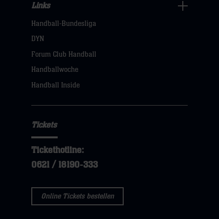
Links
Links
Handball-Bundesliga
Navigation
öffnen,
DYN
dann
Forum Club Handball
klicken
Handballwoche
sie
Handball Inside
hier
Tickets
Tickethotline:
0621 / 18190-333
Online Tickets bestellen