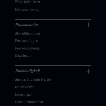
Wirtschaftslöwen
Mikrosponsoring
Pressecenter
Business
Akkreditierungen
Navigation
öffnen,
Presseanfragen
dann
Pressemeldungen
klicken
Downloads
sie
hier
Nachhaltigkeit
Nachhaltigkeit
Ansatz, Strategie & Ziele
Navigation
öffnen,
Grüne Löwen
dann
Löwenherz
klicken
Unser Commitment
sie