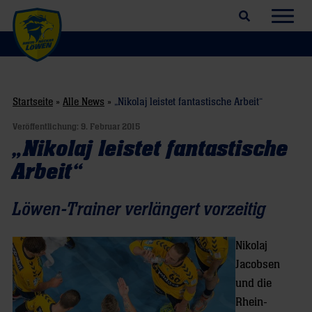
Suchfeld öffnen
Navig
Startseite
»
Alle News
»
„Nikolaj leistet fantastische Arbeit“
Veröffentlichung:
9. Februar 2015
„Nikolaj leistet fantastische
Arbeit“
Löwen-Trainer verlängert vorzeitig
Nikolaj
Jacobsen
und die
Rhein-