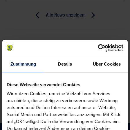
Post
Alle News anzeigen
previous
newst
navigation
News:
News:
BGV
Aktion
/
LEBENSRETTER24
Badische
Versicherungen
Zustimmung
Details
Über Cookies
neuer
Trikotpartner
Diese Webseite verwendet Cookies
Wir nutzen Cookies, um eine Vielzahl von Services
anzubieten, diese stetig zu verbessern sowie Werbung
entsprechend Deinen Interessen auf unserer Website,
Social Media und Partnerwebsites anzuzeigen. Mit Klick
auf „OK“ willigst Du in die Verwendung von Cookies ein.
Du kannst jederzeit Änderungen an deinen Cookie-