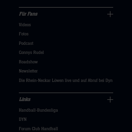
hier
Für Fans
Für
Videos
Fans
Navigation
Fotos
öffnen,
Podcast
dann
Connys Rudel
klicken
Roadshow
sie
Newsletter
hier
Die Rhein-Neckar Löwen live und auf Abruf bei Dyn
Links
Links
Handball-Bundesliga
Navigation
öffnen,
DYN
dann
Forum Club Handball