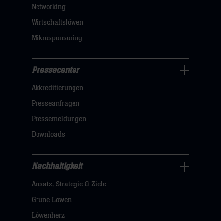
Networking
hier
Wirtschaftslöwen
Mikrosponsoring
Pressecenter
Business
Akkreditierungen
Navigation
öffnen,
Presseanfragen
dann
Pressemeldungen
klicken
Downloads
sie
hier
Nachhaltigkeit
Nachhaltigkeit
Ansatz, Strategie & Ziele
Navigation
öffnen,
Grüne Löwen
dann
Löwenherz