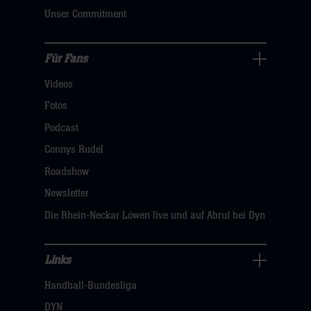
klicken
Unser Commitment
sie
hier
Für Fans
Für
Videos
Fans
Navigation
Fotos
öffnen,
Podcast
dann
Connys Rudel
klicken
Roadshow
sie
Newsletter
hier
Die Rhein-Neckar Löwen live und auf Abruf bei Dyn
Links
Links
Handball-Bundesliga
Navigation
öffnen,
DYN