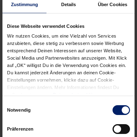
Newsletter
hier abonnieren
.
Zustimmung
Details
Über Cookies
Diese Webseite verwendet Cookies
Post
Alle News anzeigen
previous
newst
navigation
Wir nutzen Cookies, um eine Vielzahl von Services
News:
News:
anzubieten, diese stetig zu verbessern sowie Werbung
Henning
„Der
entsprechend Deinen Interessen auf unserer Website,
Social Media und Partnerwebsites anzuzeigen. Mit Klick
Fritz
Trainer
auf „OK“ willigst Du in die Verwendung von Cookies ein.
und
entscheidet“
Du kannst jederzeit Änderungen an deinen Cookie-
Ola
Einstellungen vornehmen, klicke dazu auf Cookie-
Lindgren
Einstellungen ändern. Mehr Informationen findest Du
im
außerdem in unserer
Datenschutzerklärung
.
Interview
Einwilligungsauswahl
Notwendig
Präferenzen