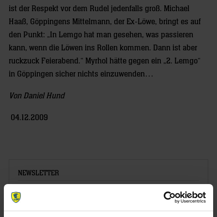
ist der Respekt vor dem Rudel jedenfalls groß. Michael
Haaß, Göppingens Mittelmann, der Ex-Löwe, bringt es auf
den Punkt: „In Lemgo hat man gesehen, was passieren
kann, wenn die Löwen ins Rollen kommen. Dann ist aber
ruckzuck Feierabend.“ Myrhol hätte gegen ein „2. Lemgo“
in Göppingen sicher nichts einzuwenden…
Von Daniel Hund
04.12.2009
NEWSLETTER
Wenn du per E-Mail über Aktuelles aus der Löwenwelt
informiert werden willst, kannst du den Rhein-Neckar Löwen