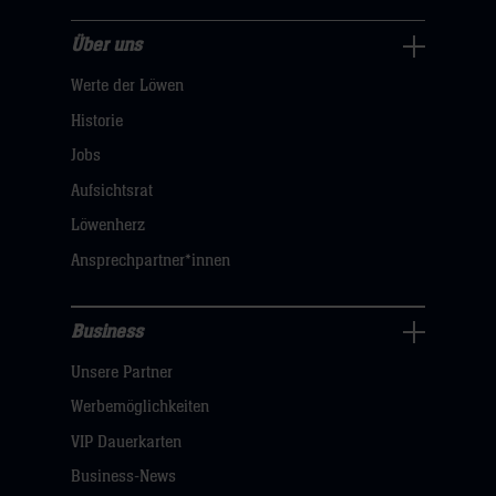
Über uns
Über
Werte der Löwen
uns
Navigation
Historie
öffnen,
Jobs
dann
Aufsichtsrat
klicken
Löwenherz
sie
Ansprechpartner*innen
hier
Business
Pressecenter
Unsere Partner
Navigation
öffnen,
Werbemöglichkeiten
dann
VIP Dauerkarten
klicken
Business-News
sie