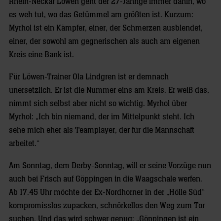
Rhein-Neckar Löwen geht der 27-Jährige immer dahin, wo
es weh tut, wo das Getümmel am größten ist. Kurzum:
Myrhol ist ein Kämpfer, einer, der Schmerzen ausblendet,
einer, der sowohl am gegnerischen als auch am eigenen
Kreis eine Bank ist.
Für Löwen-Trainer Ola Lindgren ist er demnach
unersetzlich. Er ist die Nummer eins am Kreis. Er weiß das,
nimmt sich selbst aber nicht so wichtig. Myrhol über
Myrhol: „Ich bin niemand, der im Mittelpunkt steht. Ich
sehe mich eher als Teamplayer, der für die Mannschaft
arbeitet.“
Am Sonntag, dem Derby-Sonntag, will er seine Vorzüge nun
auch bei Frisch auf Göppingen in die Waagschale werfen.
Ab 17.45 Uhr möchte der Ex-Nordhorner in der „Hölle Süd“
kompromisslos zupacken, schnörkellos den Weg zum Tor
suchen. Und das wird schwer genug: „Göppingen ist ein