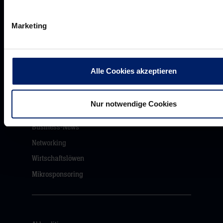
Löwenherz
Marketing
Ansprechpartner*innen
Alle Cookies akzeptieren
Unsere Partner
Werbemöglichkeiten
Nur notwendige Cookies
VIP Dauerkarten
Business-News
Networking
Wirtschaftslöwen
Mikrosponsoring