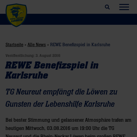
Suchfeld öffnen
Navig
Startseite
»
Alle News
»
REWE Benefizspiel in Karlsruhe
Veröffentlichung:
3. August 2016
REWE Benefizspiel in
Karlsruhe
TG Neureut empfängt die Löwen zu
Gunsten der Lebenshilfe Karlsruhe
Bei bester Stimmung und gelassener Atmosphäre trafen am
heutigen Mittwoch, 03.08.2016 um 19:00 Uhr die TG
Neureut und die Rhein-Neckar Löwen beim großen REWE