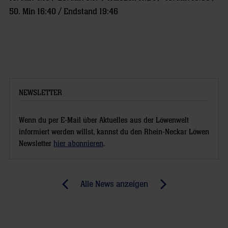
50. Min 16:40 / Endstand 19:46
NEWSLETTER
Wenn du per E-Mail über Aktuelles aus der Löwenwelt
informiert werden willst, kannst du den Rhein-Neckar Löwen
Newsletter
hier abonnieren
.
Post
Alle News anzeigen
previous
newst
navigation
News:
News:
„Wir
Löwen