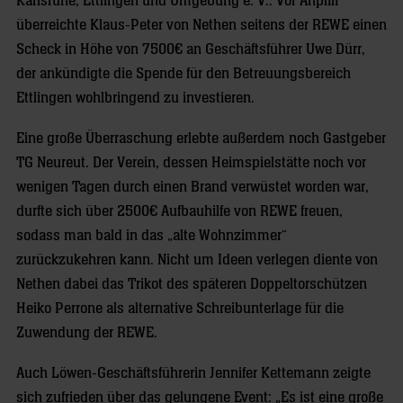
Karlsruhe, Ettlingen und Umgebung e. V.. Vor Anpfiff
überreichte Klaus-Peter von Nethen seitens der REWE einen
Scheck in Höhe von 7500€ an Geschäftsführer Uwe Dürr,
der ankündigte die Spende für den Betreuungsbereich
Ettlingen wohlbringend zu investieren.
Eine große Überraschung erlebte außerdem noch Gastgeber
TG Neureut. Der Verein, dessen Heimspielstätte noch vor
wenigen Tagen durch einen Brand verwüstet worden war,
durfte sich über 2500€ Aufbauhilfe von REWE freuen,
sodass man bald in das „alte Wohnzimmer“
zurückzukehren kann. Nicht um Ideen verlegen diente von
Nethen dabei das Trikot des späteren Doppeltorschützen
Heiko Perrone als alternative Schreibunterlage für die
Zuwendung der REWE.
Auch Löwen-Geschäftsführerin Jennifer Kettemann zeigte
sich zufrieden über das gelungene Event: „Es ist eine große