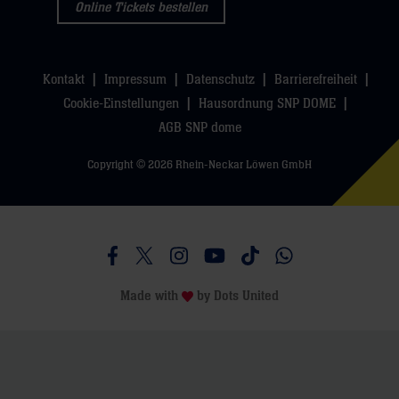
Online Tickets bestellen
Kontakt
Impressum
Datenschutz
Barrierefreiheit
Cookie-Einstellungen
Hausordnung SNP DOME
AGB SNP dome
Copyright © 2026 Rhein-Neckar Löwen GmbH
Besucht uns auf Facebook
Besucht uns auf Twitter
Besucht uns auf Instagram
Besucht uns auf Youtube
Besucht uns auf TikTo
Besucht uns auf 
Made with
by
Dots United