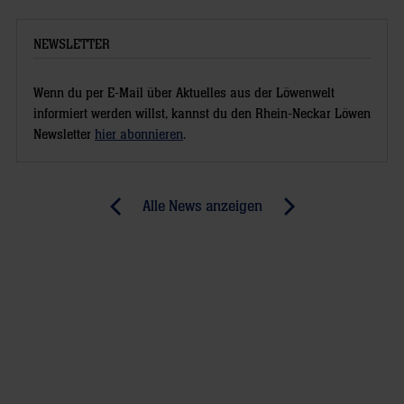
NEWSLETTER
Wenn du per E-Mail über Aktuelles aus der Löwenwelt
informiert werden willst, kannst du den Rhein-Neckar Löwen
Newsletter
hier abonnieren
.
Post
Alle News anzeigen
previous
newst
navigation
News:
News:
Rhein-
REWE
Neckar
Benefizspiel
Löwen
in
treffen
Karlsruhe
auf
die