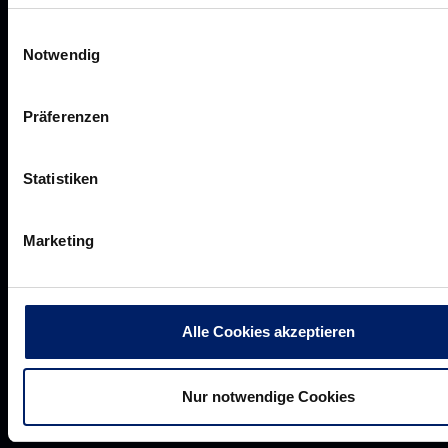
Einwilligungsauswahl
Notwendig
Rhein-Neckar Löwen GmbH
Präferenzen
Statistiken
Werte der Löwen
Marketing
Historie
Jobs
Aufsichtsrat
Alle Cookies akzeptieren
Löwenherz
Ansprechpartner*innen
Nur notwendige Cookies