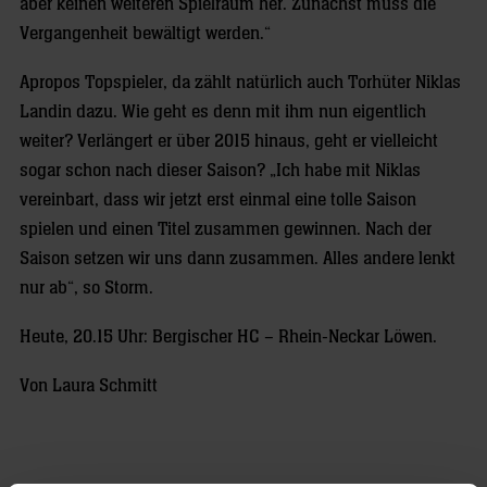
aber keinen weiteren Spielraum her. Zunächst muss die
Vergangenheit bewältigt werden.“
Apropos Topspieler, da zählt natürlich auch Torhüter Niklas
Landin dazu. Wie geht es denn mit ihm nun eigentlich
weiter? Verlängert er über 2015 hinaus, geht er vielleicht
sogar schon nach dieser Saison? „Ich habe mit Niklas
vereinbart, dass wir jetzt erst einmal eine tolle Saison
spielen und einen Titel zusammen gewinnen. Nach der
Saison setzen wir uns dann zusammen. Alles andere lenkt
nur ab“, so Storm.
Heute, 20.15 Uhr: Bergischer HC – Rhein-Neckar Löwen.
Von Laura Schmitt