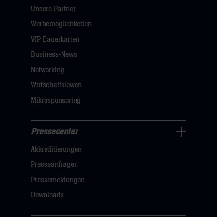
Unsere Partner
Navigation
öffnen,
Werbemöglichkeiten
dann
VIP Dauerkarten
klicken
Business-News
sie
Networking
hier
Wirtschaftslöwen
Mikrosponsoring
Pressecenter
Business
Akkreditierungen
Navigation
öffnen,
Presseanfragen
dann
Pressemeldungen
klicken
Downloads
sie
hier