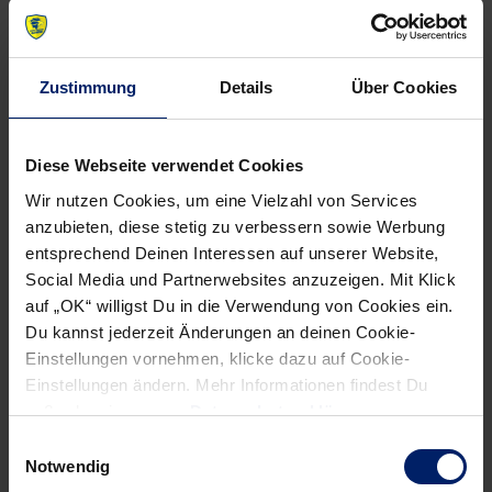
NEWSLETTER
Zustimmung
Details
Über Cookies
Wenn du per E-Mail über Aktuelles aus der Löwenwelt
informiert werden willst, kannst du den Rhein-Neckar Löwen
Newsletter
hier abonnieren
.
Diese Webseite verwendet Cookies
Wir nutzen Cookies, um eine Vielzahl von Services
anzubieten, diese stetig zu verbessern sowie Werbung
Post
Alle News anzeigen
entsprechend Deinen Interessen auf unserer Website,
previous
newst
navigation
Social Media und Partnerwebsites anzuzeigen. Mit Klick
News:
News:
auf „OK“ willigst Du in die Verwendung von Cookies ein.
Noch
Rhein-
Du kannst jederzeit Änderungen an deinen Cookie-
fünf
Neckar
Einstellungen vornehmen, klicke dazu auf Cookie-
Siege
Löwen
Einstellungen ändern. Mehr Informationen findest Du
außerdem in unserer
Datenschutzerklärung
.
bis
wie
zum
Münchhausen
Einwilligungsauswahl
Notwendig
Titel