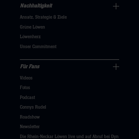
Nachhaltigkeit
Nachhaltigkeit
Ansatz, Strategie & Ziele
Navigation
öffnen,
Grüne Löwen
dann
Löwenherz
klicken
Unser Commitment
sie
hier
Für Fans
Für
Videos
Fans
Navigation
Fotos
öffnen,
Podcast
dann
Connys Rudel
klicken
Roadshow
sie
Newsletter
hier
Die Rhein-Neckar Löwen live und auf Abruf bei Dyn