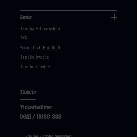
Links
Links
Handball-Bundesliga
Navigation
öffnen,
DYN
dann
Forum Club Handball
klicken
Handballwoche
sie
Handball Inside
hier
Tickets
Tickethotline:
0621 / 18190-333
Online Tickets bestellen