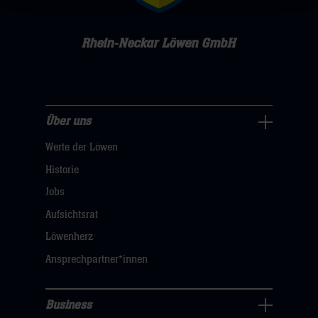
Rhein-Neckar Löwen GmbH
Über uns
Über
Werte der Löwen
uns
Navigation
Historie
öffnen,
Jobs
dann
Aufsichtsrat
klicken
Löwenherz
sie
Ansprechpartner*innen
hier
Business
Pressecenter