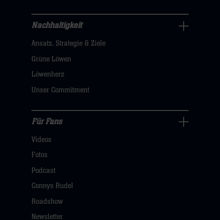
sie
hier
Nachhaltigkeit
Nachhaltigkeit
Ansatz, Strategie & Ziele
Navigation
öffnen,
Grüne Löwen
dann
Löwenherz
klicken
Unser Commitment
sie
hier
Für Fans
Für
Videos
Fans
Navigation
Fotos
öffnen,
Podcast
dann
Connys Rudel
klicken
Roadshow
sie
Newsletter