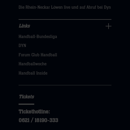
hier
Die Rhein-Neckar Löwen live und auf Abruf bei Dyn
Links
Links
Handball-Bundesliga
Navigation
öffnen,
DYN
dann
Forum Club Handball
klicken
Handballwoche
sie
Handball Inside
hier
Tickets
Tickethotline:
0621 / 18190-333