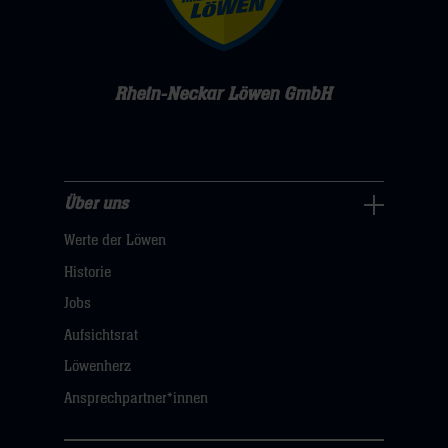
Rhein-Neckar Löwen GmbH
Über uns
Über
Werte der Löwen
uns
Navigation
Historie
öffnen,
Jobs
dann
Aufsichtsrat
klicken
Löwenherz
sie
Ansprechpartner*innen
hier