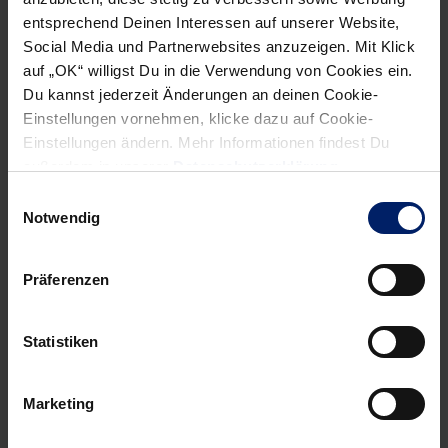
entsprechend Deinen Interessen auf unserer Website,
Social Media und Partnerwebsites anzuzeigen. Mit Klick
auf „OK“ willigst Du in die Verwendung von Cookies ein.
NEWSLETTER
Du kannst jederzeit Änderungen an deinen Cookie-
Einstellungen vornehmen, klicke dazu auf Cookie-
Wenn du per E-Mail über Aktuelles aus der Löwenwelt
Einstellungen ändern. Mehr Informationen findest Du
informiert werden willst, kannst du den Rhein-Neckar Löwen
außerdem in unserer
Datenschutzerklärung
.
Newsletter
hier abonnieren
.
Einwilligungsauswahl
Notwendig
Post
Alle News anzeigen
previous
newst
navigation
Präferenzen
News:
News:
RNL
Löwen
Statistiken
TO
stürmen
Go-
ins
Marketing
Der
Finale
Löwenpodcast