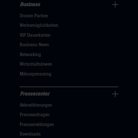
Business
Pressecenter
Unsere Partner
Navigation
öffnen,
Werbemöglichkeiten
dann
VIP Dauerkarten
klicken
Business-News
sie
Networking
hier
Wirtschaftslöwen
Mikrosponsoring
Pressecenter
Business
Akkreditierungen
Navigation
öffnen,
Presseanfragen
dann
Pressemeldungen
klicken
Downloads