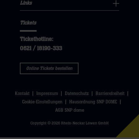
hier
Fans
Links
dann
sie
Links
Navigation
klicken
hier
Navigation
öffnen,
sie
Tickets
öffnen,
dann
hier
dann
klicken
Tickethotline:
klicken
sie
0621 / 18190-333
sie
hier
hier
Online Tickets bestellen
Kontakt
Impressum
Datenschutz
Barrierefreiheit
Cookie-Einstellungen
Hausordnung SNP DOME
AGB SNP dome
Copyright © 2026 Rhein-Neckar Löwen GmbH