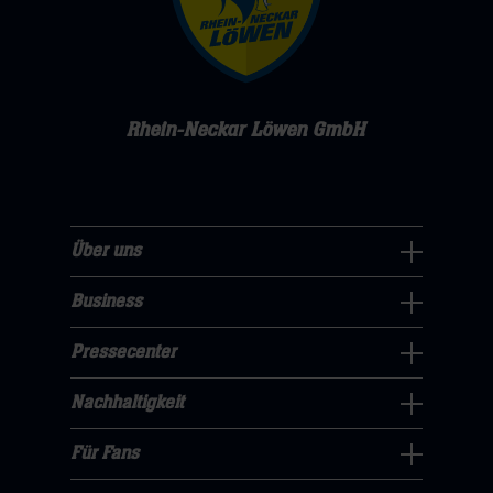
Rhein-Neckar Löwen GmbH
Über uns
Über
uns
Business
Pressecenter
Navigation
Navigation
Pressecenter
öffnen,
Business
öffnen,
dann
Navigation
Nachhaltigkeit
dann
klicken
Nachhaltigkeit
öffnen,
klicken
sie
Navigation
Für Fans
dann
sie
Für
hier
öffnen,
klicken