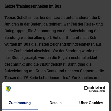
Letzte Trainingseinheiten im Bus
Tobias Scholtes, der bei den Löwen unter anderem die C-
Junioren in der Badenliga trainiert, war Teil der Reise- und
Rategruppe: „Die Anspannung vor der Aufzeichnung der
Sendung war bei allen groß. Auf der Hinfahrt nach Köln
wurden im Bus die letzten Zeichentrainingseinheiten auf
einer Zaubertafel absolviert. Vor der Sendung wurde uns
das Studio gezeigt, wurden die Regeln nochmal erklärt,
geschminkt und die Frisur gerichtet. Dann ging die
Aufzeichnung mit Guido Cantz und unseren Gegnern – die
Tänzer der TV-Serie Let‘s Dance – los.“ Für Scholtes und
insbesondere die Jugendlichen sei der Ausflug zu den
Montagsmalern „ein riesiges Erlebnis“ gewesen. Mit dabei
für den Löwen-Nachwuchs waren Jan, Lars, Lennox, Jonas
Zustimmung
Details
Über Cookies
und Valentin, alle zwischen neun und zwölf Jahre alt. Das