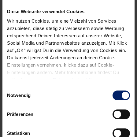
Team komplettierte Jugendtrainerin Christiane Marterer.
Diese Webseite verwendet Cookies
Bei allen gut angekommen ist vor allem Moderator Guido
Wir nutzen Cookies, um eine Vielzahl von Services
Cantz. Der erfahrene Fernsehmann mit der typisch
anzubieten, diese stetig zu verbessern sowie Werbung
rheinischen Frohnatur sorgte für die nötige Lockerheit am
entsprechend Deinen Interessen auf unserer Website,
Set, nahm den Kindern – und einigen Großen – das
Social Media und Partnerwebsites anzuzeigen. Mit Klick
Lampenfieber. Der SWR hat vorerst zwei Staffeln
auf „OK“ willigst Du in die Verwendung von Cookies ein.
Montagsmaler geplant.
Du kannst jederzeit Änderungen an deinen Cookie-
Einstellungen vornehmen, klicke dazu auf Cookie-
Einstellungen ändern. Mehr Informationen findest Du
außerdem in unserer
Datenschutzerklärung
.
Einwilligungsauswahl
NEWSLETTER
Notwendig
Präferenzen
Statistiken