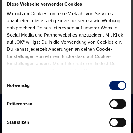
Diese Webseite verwendet Cookies
Rhein-
Löwen
Wir nutzen Cookies, um eine Vielzahl von Services
Neckar
finden
anzubieten, diese stetig zu verbessern sowie Werbung
Löwen
ihre
entsprechend Deinen Interessen auf unserer Website,
zu
Leichtigkeit
Social Media und Partnerwebsites anzuzeigen. Mit Klick
Gast
wieder
auf „OK“ willigst Du in die Verwendung von Cookies ein.
bei
Du kannst jederzeit Änderungen an deinen Cookie-
„Montagsmalern“
Einstellungen vornehmen, klicke dazu auf Cookie-
Einstellungen ändern. Mehr Informationen findest Du
außerdem in unserer
Datenschutzerklärung
.
Einwilligungsauswahl
Notwendig
Präferenzen
Statistiken