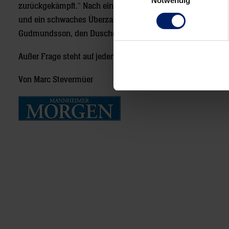
Notwendig
zurückgekämpft.“ Nach einem 7:15 (21.) glichen die Löwen 
und ein schwaches Überzahlspiel verhinderten danach ein be
Gudmundsson, den Duschebajews Auftritt spürbar mitgenomme
Außer Frage steht auf jeden Fall: Eine bessere Motivation für
Von Marc Stevermüer
Post
navigation