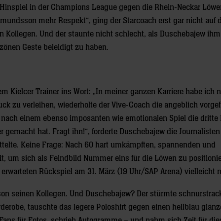
al-Hinspiel in der Champions League gegen die Rhein-Neckar Löwe
undsson mehr Respekt“, ging der Starcoach erst gar nicht auf d
n Kollegen. Und der staunte nicht schlecht, als Duschebajew ih
szönen Geste beleidigt zu haben.
 Kielcer Trainer ins Wort: „In meiner ganzen Karriere habe ich ni
ck zu verleihen, wiederholte der Vive-Coach die angeblich vorgef
e nach einem ebenso imposanten wie emotionalen Spiel die dritte 
 gemacht hat. Fragt ihn!“, forderte Duschebajew die Journalisten 
telte. Keine Frage: Nach 60 hart umkämpften, spannenden und
t, um sich als Feindbild Nummer eins für die Löwen zu positionie
erwarteten Rückspiel am 31. März (19 Uhr/SAP Arena) vielleicht n
son seinen Kollegen. Und Duschebajew? Der stürmte schnurstrac
derobe, tauschte das legere Poloshirt gegen einen hellblau glän
n Fans für Fotos, schrieb Autogramme – und nahm sich Zeit für die