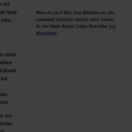
n mit
as Spiel
Wenn du per E-Mail über Aktuelles aus der
Löwenwelt informiert werden willst, kannst
m dann
du den Rhein-Neckar Löwen Newsletter
hier
abonnieren
.
e erlebt,
allene
Halbzeit.
auf,
ren.
icht.
ks aus
zenden
se