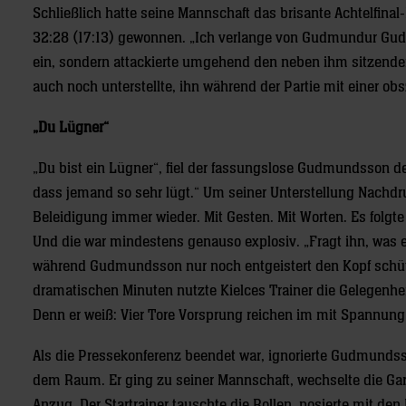
Schließlich hatte seine Mannschaft das brisante Achtelfin
32:28 (17:13) gewonnen. „Ich verlange von Gudmundur Gudm
ein, sondern attackierte umgehend den neben ihm sitzende
auch noch unterstellte, ihn während der Partie mit einer ob
„Du Lügner“
„Du bist ein Lügner“, fiel der fassungslose Gudmundsson dem
dass jemand so sehr lügt.“ Um seiner Unterstellung Nachdru
Beleidigung immer wieder. Mit Gesten. Mit Worten. Es folgt
Und die war mindestens genauso explosiv. „Fragt ihn, was er
während Gudmundsson nur noch entgeistert den Kopf schüt
dramatischen Minuten nutzte Kielces Trainer die Gelegenhei
Denn er weiß: Vier Tore Vorsprung reichen im mit Spannung 
Als die Pressekonferenz beendet war, ignorierte Gudmunds
dem Raum. Er ging zu seiner Mannschaft, wechselte die Gar
Anzug. Der Startrainer tauschte die Rollen, posierte mit de