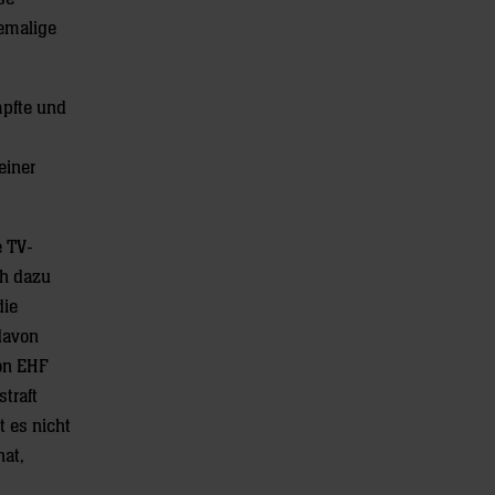
hemalige
mpfte und
einer
 TV-
ch dazu
die
davon
ion EHF
traft
t es nicht
hat,