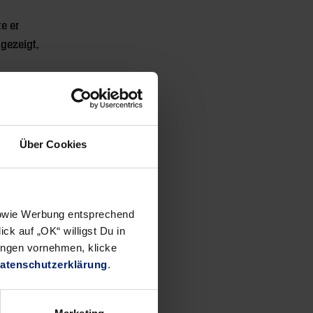
e er
gezeigt,
t: Dieser
Über Cookies
umachen“.
 sowie Werbung entsprechend
ck auf „OK“ willigst Du in
 unüblich
ungen vornehmen, klicke
atenschutzerklärung
.
, das ist