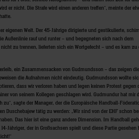
ird er nicht. Die Strafe wird einen anderen treffen“, meinte der e
hatte.
r eigenen Welt. Der 45-Jährige dirigierte und gestikulierte, schi
ie Außenlinie rauf und runter – und begegneten sich nach dem
nicht zu trennen, lieferten sich ein Wortgefecht – und es kam zu 
erleib, ein Zusammensacken von Gudmundsson – das zeigen die
 beweisen die Aufnahmen nicht eindeutig. Gudmundsson wollte si
ptieren, dass wir verloren haben und legen keinen Protest gegen 
rainer von seinem Kollegen geschlagen wird. Gudmundur hat mir 
ch zu“, sagte der Manager, der die Europäische Handball-Föderat
egen Duschebajew tätig zu werden: „Wir sind von der EHF schon bes
haben. Das hier ist eine ganz andere Dimension. Im Handball geh
 14-Jähriger, der in Großsachsen spielt und diese Partie gesehen 
icht!“