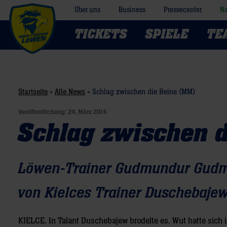
Über uns
Business
Pressecenter
Na
TICKETS
SPIELE
TE
Startseite
»
Alle News
»
Schlag zwischen die Beine (MM)
Veröffentlichung:
24. März 2014
Schlag zwischen 
Löwen-Trainer Gudmundur Gudm
von Kielces Trainer Duschebajew 
KIELCE.
In Talant Duschebajew brodelte es. Wut hatte sich 