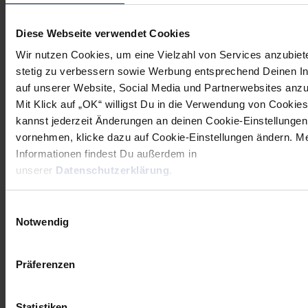
Jahres und Traum sowie Wunsch des charismatischen
Skandinaviers zugleich: „Dort mitspielen zu dürfen, eine
Diese Webseite verwendet Cookies
Heim-WM zu erleben, wäre eine große Ehre. Die Konkurrenz
Wir nutzen Cookies, um eine Vielzahl von Services anzubiet
ist natürlich unfassbar groß und es wird extrem schwer.
stetig zu verbessern sowie Werbung entsprechend Deinen I
Dennoch: An einem Lehrgang vor der WM teilzunehmen,
auf unserer Website, Social Media und Partnerwebsites anz
Mit Klick auf „OK“ willigst Du in die Verwendung von Cookies
mich den Trainern anzubieten und es eventuell in den
kannst jederzeit Änderungen an deinen Cookie-Einstellungen
Kader zu schaffen – das wäre mein ganz persönliches Ziel,
vornehmen, klicke dazu auf Cookie-Einstellungen ändern. M
mein Traum.“
Informationen findest Du außerdem in
unserer
Datenschutzerklärung
.
Eine erfolgreiche Hinserie mit den Löwen könnte
dementsprechend „zwei Sehnsüchte mit einer Klappe
Einwilligungsauswahl
schlagen“: Die Rückkehr der Rhein-Neckar Löwen in die
Notwendig
Erfolgsspur und die mögliche Erfüllung Olles
ambitioniertem Vorhaben. Ziele, für die er mit Sicherheit
Präferenzen
stets vollen Einsatz zeigen wird.
Statistiken