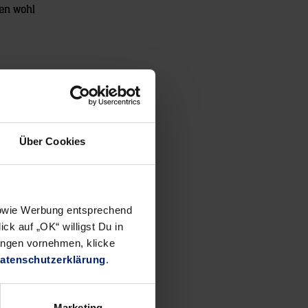
sen wohl
Über Cookies
 sowie Werbung entsprechend
ck auf „OK“ willigst Du in
ungen vornehmen, klicke
atenschutzerklärung
.
Marketing