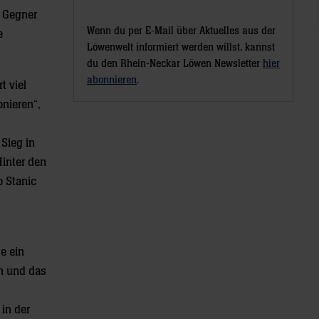
e Gegner
Wenn du per E-Mail über Aktuelles aus der
e
Löwenwelt informiert werden willst, kannst
du den Rhein-Neckar Löwen Newsletter
hier
abonnieren
.
t viel
onieren“,
 Sieg in
inter den
o Stanic
e ein
n und das
in der