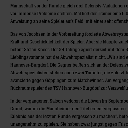
Mannschaft vor der Runde gleich drei Defensiv-Variationen e
vor immense Probleme stellten. Mal ließ der Trainer eine 6:0
Anweisung an seine Spieler aufs Feld, mit einer sehr offens
Das von Jacobsen in der Vorbereitung forcierte Abwehrsystem
Kraft und Geschicklichkeit der Spieler. Aber sie klappte zule
betont Stefan Kneer. Der 29-Jährige agiert derzeit mit dem
Lieblingsvariante hat der Abwehrspezialist nicht. „Wir sind e
Hannover-Burgdorf. Die Gegner beißen sich an der Defensi
Abwehrspezialisten stehen auch zwei Torhüter, die zuletzt 
avancierte gegen Göppingen zum Matchwinner. Am vergange
Rückraumspieler des TSV Hannover-Burgdorf zur Verzweiflu
In der vergangenen Saison verloren die Löwen im September
Grund, warum die Mannheimer den Titel erneut verpassten. 
Erlebnis aus der letzten Runde vergessen zu machen“, beton
unangenehm zu spielen. Sie haben zwar jüngst gegen Frisch