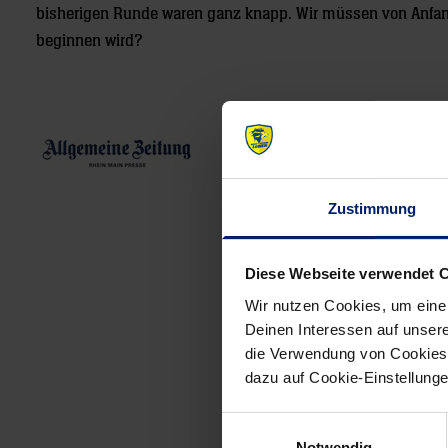
bisherigen Runde waren ganz knapp. Wir müssen von Anfang
beginnen wird?
Zustimmung
Diese Webseite verwendet 
Post
Wir nutzen Cookies, um eine
navigation
Deinen Interessen auf unsere
die Verwendung von Cookies 
dazu auf Cookie-Einstellung
Einwilligungsauswahl
Notwendig