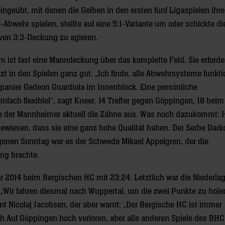
ingeübt, mit denen die Gelben in den ersten fünf Ligaspielen ihr
-Abwehr spielen, stellte auf eine 5:1-Variante um oder schickte di
iven 3:3-Deckung zu agieren.
 ist fast eine Manndeckung über das komplette Feld. Sie erforder
tzt in den Spielen ganz gut. „Ich finde, alle Abwehrsysteme funkti
 Spanier Gedeon Guardiola im Innenblock. Eine persönliche
infach flexiblel“, sagt Kneer. 14 Treffer gegen Göppingen, 18 beim
ve der Mannheimer aktuell die Zähne aus. Was noch dazukommt: H
bewiesen, dass sie eine ganz hohe Qualität haben. Der Serbe Dark
nen Sonntag war es der Schwede Mikael Appelgren, der die
ng brachte.
 2014 beim Bergischen HC mit 23:24. Letztlich war die Niederlag
„Wir fahren diesmal nach Wuppertal, um die zwei Punkte zu hole
t Nicolaj Jacobsen, der aber warnt: „Der Bergische HC ist immer
 Auf Göppingen hoch verloren, aber alle anderen Spiele des BHC 