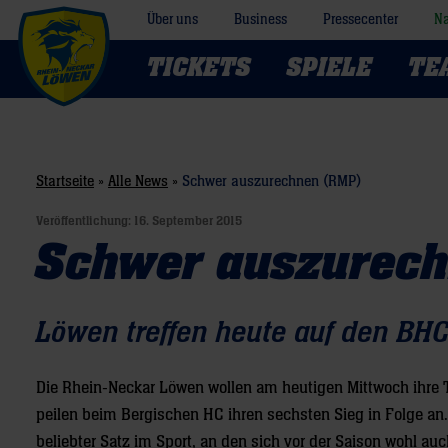
Über uns
Business
Pressecenter
Na
TICKETS
SPIELE
TE
Startseite
»
Alle News
»
Schwer auszurechnen (RMP)
Veröffentlichung:
16. September 2015
Schwer auszurec
Löwen treffen heute auf den BH
Die Rhein-Neckar Löwen wollen am heutigen Mittwoch ihre 
peilen beim Bergischen HC ihren sechsten Sieg in Folge an. 
beliebter Satz im Sport, an den sich vor der Saison wohl au