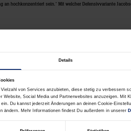
 an hochkonzentriert sein.“ Mit welcher Defensivvariante Jacob
Details
Cookies
Alle News anzeigen
 Vielzahl von Services anzubieten, diese stetig zu verbessern
previous
newst
r Website, Social Media und Partnerwebsites anzuzeigen. Mit Kli
News:
News:
ein. Du kannst jederzeit Änderungen an deinen Cookie-Einstell
BHC:
Coup
en ändern. Mehr Informationen findest Du außerdem in unserer
D
„Immer
des
am
Vorjahrs
Präferenzen
Statistiken