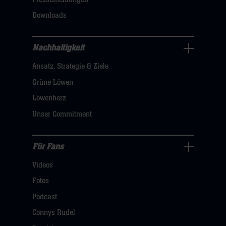
klicken
Downloads
sie
hier
Nachhaltigkeit
Nachhaltigkeit
Ansatz, Strategie & Ziele
Navigation
öffnen,
Grüne Löwen
dann
Löwenherz
klicken
Unser Commitment
sie
hier
Für Fans
Für
Videos
Fans
Navigation
Fotos
öffnen,
Podcast
dann
Connys Rudel
klicken