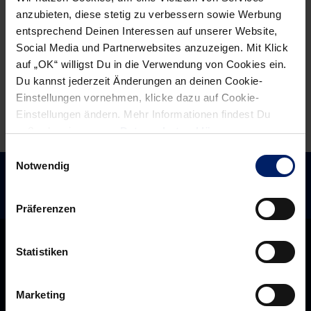
im
für
anzubieten, diese stetig zu verbessern sowie Werbung
Dauereinsatz
Leutershausen“
entsprechend Deinen Interessen auf unserer Website,
Social Media und Partnerwebsites anzuzeigen. Mit Klick
auf „OK“ willigst Du in die Verwendung von Cookies ein.
Du kannst jederzeit Änderungen an deinen Cookie-
Einstellungen vornehmen, klicke dazu auf Cookie-
Einstellungen ändern. Mehr Informationen findest Du
außerdem in unserer
Datenschutzerklärung
.
Einwilligungsauswahl
Notwendig
Präferenzen
Statistiken
Marketing