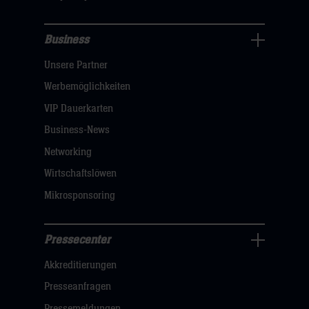
hier
Business
Pressecenter
Unsere Partner
Navigation
öffnen,
Werbemöglichkeiten
dann
VIP Dauerkarten
klicken
Business-News
sie
Networking
hier
Wirtschaftslöwen
Mikrosponsoring
Pressecenter
Business
Akkreditierungen
Navigation
öffnen,
Presseanfragen
dann
Pressemeldungen