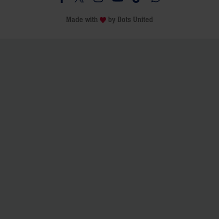
Besucht uns auf Facebook
Besucht uns auf Twitter
Besucht uns auf Instagram
Besucht uns auf Youtube
Besucht uns auf TikTo
Besucht uns auf 
Made with
by
Dots United