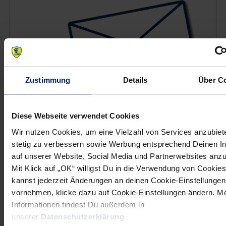
Zustimmung
Details
Über C
Diese Webseite verwendet Cookies
Wenn du per E-Mail über Aktuelles aus der Löwenwelt
Wir nutzen Cookies, um eine Vielzahl von Services anzubiet
informiert werden willst, kannst du den Rhein-Neckar Löwen
stetig zu verbessern sowie Werbung entsprechend Deinen I
Newsletter
hier abonnieren
.
auf unserer Website, Social Media und Partnerwebsites anz
Mit Klick auf „OK“ willigst Du in die Verwendung von Cookies
kannst jederzeit Änderungen an deinen Cookie-Einstellungen
vornehmen, klicke dazu auf Cookie-Einstellungen ändern. M
Post
Alle News anzeigen
Informationen findest Du außerdem in
previous
newst
navigation
unserer
Datenschutzerklärung
.
News:
News: