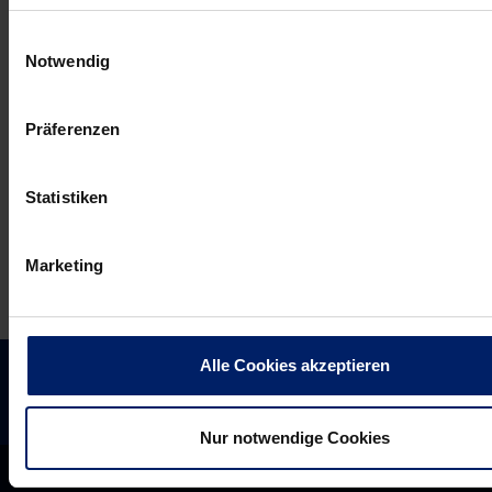
Gensheimer
Rhein-
Einwilligungsauswahl
bei
Neckar
Notwendig
der
Löwe
Nationalmannschaft:
Gedeon
Präferenzen
Ein
Guardiola:
Einheimischer
Auswärtsspiel
schläft
im
Statistiken
im
eigenen
Hotel
Wohnzimmer
Marketing
(RNZ)
(RNZ)
Alle Cookies akzeptieren
Nur notwendige Cookies