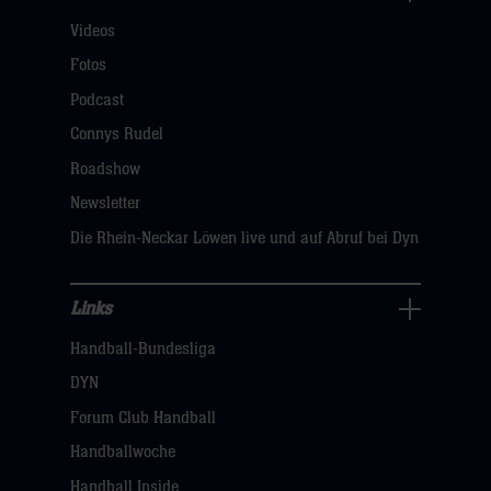
Für
Videos
Fans
Navigation
Fotos
öffnen,
Podcast
dann
Connys Rudel
klicken
Roadshow
sie
Newsletter
hier
Die Rhein-Neckar Löwen live und auf Abruf bei Dyn
Links
Links
Handball-Bundesliga
Navigation
öffnen,
DYN
dann
Forum Club Handball
klicken
Handballwoche
sie
Handball Inside