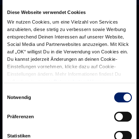
Diese Webseite verwendet Cookies
Wir nutzen Cookies, um eine Vielzahl von Services
anzubieten, diese stetig zu verbessern sowie Werbung
entsprechend Deinen Interessen auf unserer Website,
Social Media und Partnerwebsites anzuzeigen. Mit Klick
auf „OK“ willigst Du in die Verwendung von Cookies ein.
Du kannst jederzeit Änderungen an deinen Cookie-
Einstellungen vornehmen, klicke dazu auf Cookie-
Einstellungen ändern. Mehr Informationen findest Du
außerdem in unserer
Datenschutzerklärung
.
Rhein-Neckar Löwen GmbH
Einwilligungsauswahl
Notwendig
Präferenzen
Über uns
Über
Werte der Löwen
uns
Statistiken