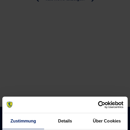
previous
newst
navigation
News:
News:
„Wollen
Eisenach
zeigen,wer
erster
Herr
Gast
im
(BNN)
Haus
ist“-
Interviews
(RR)
Zustimmung
Details
Über Cookies