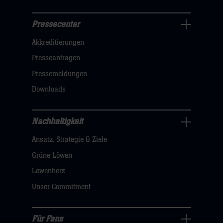
Pressecenter
Business
Akkreditierungen
Navigation
öffnen,
Presseanfragen
dann
Pressemeldungen
klicken
Downloads
sie
hier
Nachhaltigkeit
Nachhaltigkeit
Ansatz, Strategie & Ziele
Navigation
öffnen,
Grüne Löwen
dann
Löwenherz
klicken
Unser Commitment
sie
hier
Für Fans