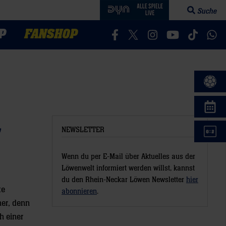
Suche
Suchfeld öff
P
FANSHOP
Besucht uns auf Facebook
Besucht uns auf Twitter
Besucht uns auf In
Besucht uns a
Besucht 
Bes
s
NEWSLETTER
Wenn du per E-Mail über Aktuelles aus der
Löwenwelt informiert werden willst, kannst
du den Rhein-Neckar Löwen Newsletter
hier
te
abonnieren
.
ner, denn
h einer