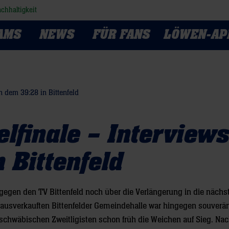
chhaltigkeit
AMS
NEWS
FÜR FANS
LÖWEN-AP
h dem 39:28 in Bittenfeld
lfinale – Interview
 Bittenfeld
 gegen den TV Bittenfeld noch über die Verlängerung in die nächs
os ausverkauften Bittenfelder Gemeindehalle war hingegen souverä
schwäbischen Zweitligisten schon früh die Weichen auf Sieg. Nac