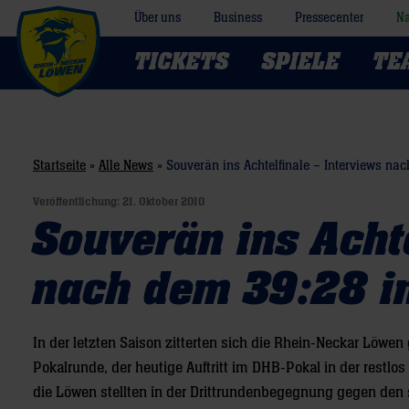
Über uns
Business
Pressecenter
Na
TICKETS
SPIELE
TE
Startseite
»
Alle News
»
Souverän ins Achtelfinale – Interviews nac
Veröffentlichung:
21. Oktober 2010
Souverän ins Achte
nach dem 39:28 in
In der letzten Saison zitterten sich die Rhein-Neckar Löwen
Pokalrunde, der heutige Auftritt im DHB-Pokal in der restl
die Löwen stellten in der Drittrundenbegegnung gegen den 