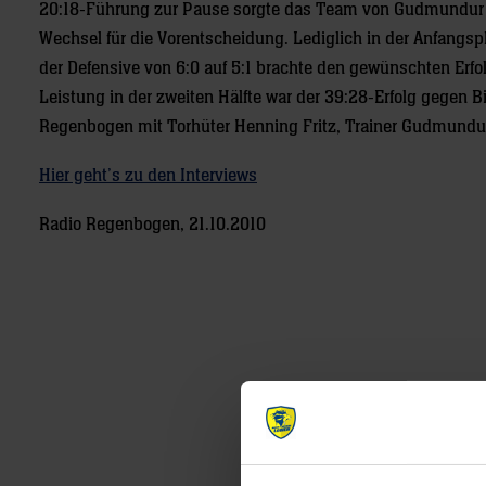
20:18-Führung zur Pause sorgte das Team von Gudmundur 
Wechsel für die Vorentscheidung. Lediglich in der Anfangsp
der Defensive von 6:0 auf 5:1 brachte den gewünschten Erfo
Leistung in der zweiten Hälfte war der 39:28-Erfolg gegen Bi
Regenbogen mit Torhüter Henning Fritz, Trainer Gudmund
Hier geht’s zu den Interviews
Radio Regenbogen, 21.10.2010
Post
navigation