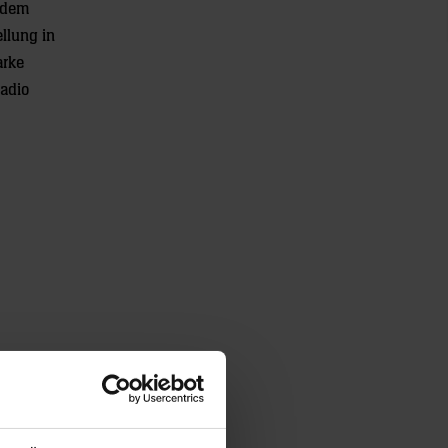
 dem
llung in
arke
Radio