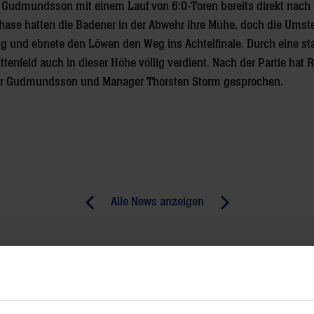
Gudmundsson mit einem Lauf von 6:0-Toren bereits direkt nach
hase hatten die Badener in der Abwehr ihre Mühe, doch die Umste
lg und ebnete den Löwen den Weg ins Achtelfinale. Durch eine st
ttenfeld auch in dieser Höhe völlig verdient. Nach der Partie hat 
ur Gudmundsson und Manager Thorsten Storm gesprochen.
Alle News anzeigen
previous
newst
News:
News:
Löwen
Eine
krallen
Halbzeit
sich
Schwerstarbeit
Achtelfinal-