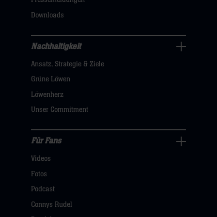
klicken
Downloads
sie
hier
Nachhaltigkeit
Nachhaltigkeit
Ansatz, Strategie & Ziele
Navigation
öffnen,
Grüne Löwen
dann
Löwenherz
klicken
Unser Commitment
sie
hier
Für Fans
Für
Videos
Fans
Navigation
Fotos
öffnen,
Podcast
dann
Connys Rudel
klicken