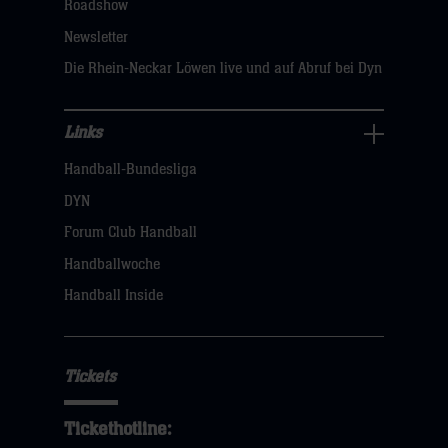
Roadshow
sie
Newsletter
hier
Die Rhein-Neckar Löwen live und auf Abruf bei Dyn
Links
Links
Handball-Bundesliga
Navigation
öffnen,
DYN
dann
Forum Club Handball
klicken
Handballwoche
sie
Handball Inside
hier
Tickets
Tickethotline: