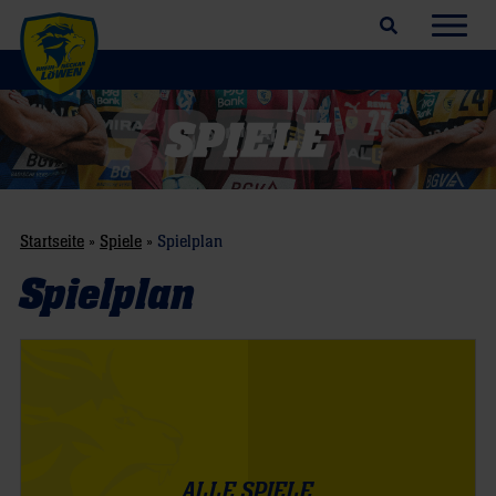
Suchfeld öffnen
Navig
Startseite
»
Spiele
»
Spielplan
Spielplan
ALLE SPIELE