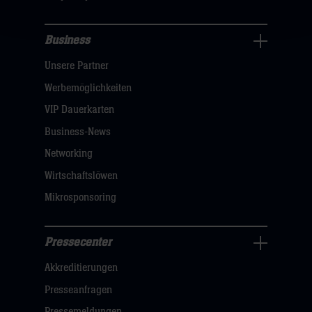
hier
Business
Pressecenter
Unsere Partner
Navigation
öffnen,
Werbemöglichkeiten
dann
VIP Dauerkarten
klicken
Business-News
sie
Networking
hier
Wirtschaftslöwen
Mikrosponsoring
Pressecenter
Business
Akkreditierungen
Navigation
öffnen,
Presseanfragen
dann
Pressemeldungen