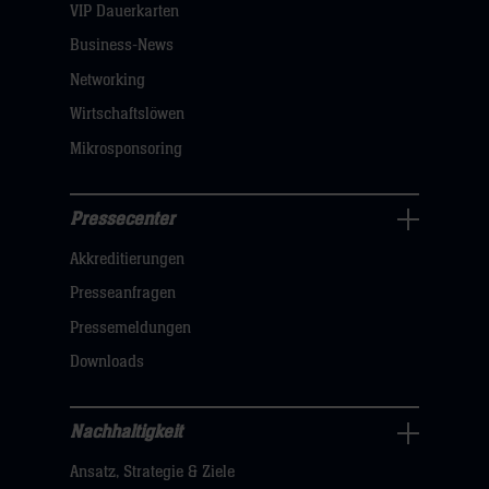
dann
VIP Dauerkarten
klicken
Business-News
sie
Networking
hier
Wirtschaftslöwen
Mikrosponsoring
Pressecenter
Business
Akkreditierungen
Navigation
öffnen,
Presseanfragen
dann
Pressemeldungen
klicken
Downloads
sie
hier
Nachhaltigkeit
Nachhaltigkeit
Ansatz, Strategie & Ziele
Navigation