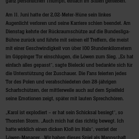
ganz persönlichen Triumph, einfach im Stillen genießen.
Am 11. Juni hatte der 2,02-Meter-Hüne sein linkes
Augenlicht verloren und seine Karriere schien beendet. Am
Dienstag kehrte der Rückraumschütze auf die Bundesliga-
Bühne zurück und führte mit seinen elf Treffern, die meist
mit einer Geschwindigkeit von über 100 Stundenkilometern
im Göppinger Tor einschlugen, die Löwen zum Sieg. „Es hat
einfach alles gepasst“, sagte Bielecki und bedankte sich für
die Unterstützung der Zuschauer. Die Fans feierten jedes
Tor des Polen und verabschiedeten den 28-jährigen
Scharfschützen, der mittlerweile auch auf dem Spielfeld
seine Emotionen zeigt, später mit lauten Sprechchören.
„Karol ist explodiert – er hat sein Schicksal besiegt“, so
Thorsten Storm. „Auch mich hat das richtig bewegt. Ich
hatte wirklich einen dicken Kloß im Hals“, verriet der
Löwen-Manager. „Wir haben dieses Spiel als Mannschaft