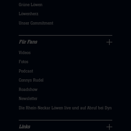
öffnen,
Grüne Löwen
dann
Löwenherz
klicken
Unser Commitment
sie
hier
Für Fans
Für
Videos
Fans
Navigation
Fotos
öffnen,
Podcast
dann
Connys Rudel
klicken
Roadshow
sie
Newsletter
hier
Die Rhein-Neckar Löwen live und auf Abruf bei Dyn
Links
Links