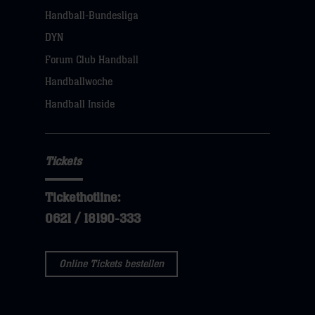
Handball-Bundesliga
Navigation
öffnen,
DYN
dann
Forum Club Handball
klicken
Handballwoche
sie
Handball Inside
hier
Tickets
Tickethotline:
0621 / 18190-333
Online Tickets bestellen