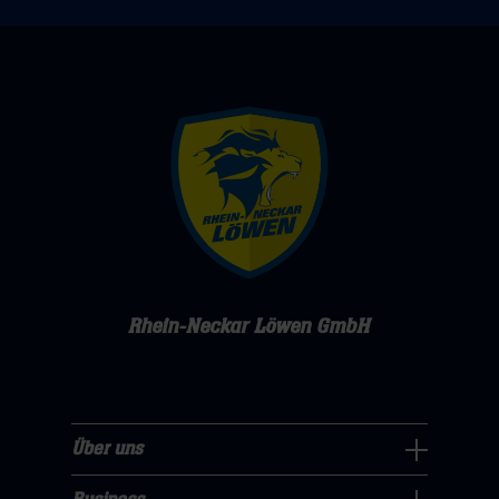
Rhein-Neckar Löwen GmbH
Über uns
Über
uns