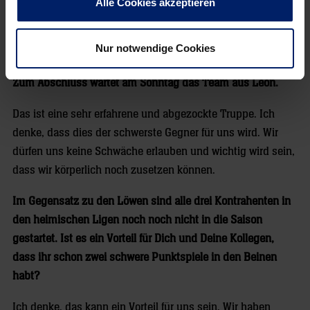
Alle Cookies akzeptieren
Rückraum, sind dafür aber stark über die Außen. Außerdem
werden sie versuchen, gegen uns konsequent den
Nur notwendige Cookies
Gegenstoß zu laufen.
Zum Abschluss wartet am Sonntag das Team aus León.
Das ist eine sehr erfahrene und abgezockte Truppe. Ich
denke, dass dies der schwerste Gegner für uns wird. Wir
dürfen uns keine Schwäche erlauben und wichtig wird sein,
dass wir körperlich noch zusetzen können.
Im Gegensatz zu den Löwen sind alle drei Kontrahenten in
den heimischen Ligen noch noch nicht in die Saison
gestartet. Ist es ein Vorteil für Dich und Deine Kollegen,
dass ihr schon zwei schwere Punktspiele in den Beinen
habt?
Ich denke, das kann ein Vorteil für uns sein. Wir haben