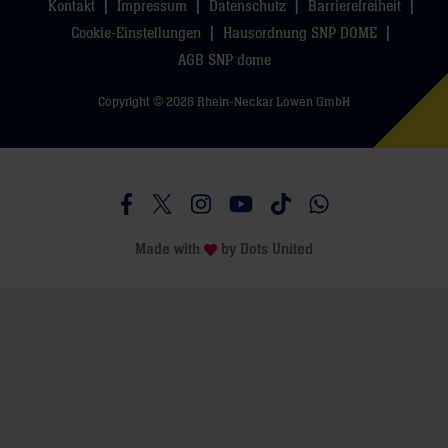
Kontakt
Impressum
Datenschutz
Barrierefreiheit
Cookie-Einstellungen
Hausordnung SNP DOME
AGB SNP dome
Copyright © 2026 Rhein-Neckar Löwen GmbH
Besucht uns auf Facebook
Besucht uns auf Twitter
Besucht uns auf Instagram
Besucht uns auf Youtube
Besucht uns auf TikTo
Besucht uns auf 
Made with
by
Dots United