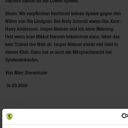
nächste Saison für die Löwen spielen.
Storm: Wir verpflichten bestimmt keinen Spieler gegen den
Willen von Ola Lindgren. Bei Andy Schmid waren Ola, Kent-
Harry Andersson, Jesper Nielsen und ich einer Meinung.
Und wenn man Mikkel Hansen bekommen kann, lehnt das
kein Trainer der Welt ab. Jesper Nielsen steckt viel Geld in
diesen Klub. Dann hat er auch ein Mitspracherecht bei
Spielereinkäufen.
Von Marc Stevermüer
31.03.2010
NEWSLETTER