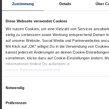
Zustimmung
Details
Über C
Wenn du per E-Mail über Aktuelles aus der Löwenwelt
informiert werden willst, kannst du den Rhein-Neckar Löwen
Newsletter
hier abonnieren
.
Diese Webseite verwendet Cookies
Wir nutzen Cookies, um eine Vielzahl von Services anzubiet
stetig zu verbessern sowie Werbung entsprechend Deinen I
Post
Alle News anzeigen
auf unserer Website, Social Media und Partnerwebsites anz
previous
newst
navigation
Mit Klick auf „OK“ willigst Du in die Verwendung von Cookies
News:
News:
kannst jederzeit Änderungen an deinen Cookie-Einstellungen
„Tolles
Zuversicht
vornehmen, klicke dazu auf Cookie-Einstellungen ändern. M
Konzept
vor
Informationen findest Du außerdem in
in
kniffliger
unserer
Datenschutzerklärung
.
Kielce“
Hausaufgabe
Einwilligungsauswahl
Notwendig
Präferenzen