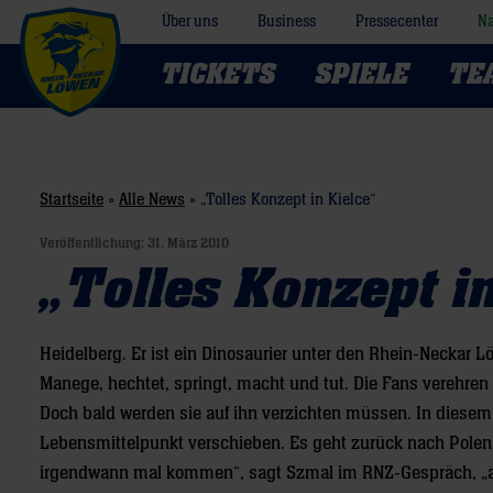
Über uns
Business
Pressecenter
Na
TICKETS
SPIELE
TE
Startseite
»
Alle News
»
„Tolles Konzept in Kielce“
Veröffentlichung:
31. März 2010
„Tolles Konzept i
Heidelberg. Er ist ein Dinosaurier unter den Rhein-Neckar 
Manege, hechtet, springt, macht und tut. Die Fans verehren i
Doch bald werden sie auf ihn verzichten müssen. In diesem
Lebensmittelpunkt verschieben. Es geht zurück nach Polen, 
irgendwann mal kommen“, sagt Szmal im RNZ-Gespräch, „a