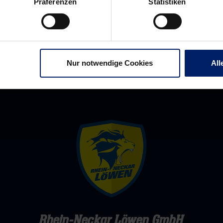
Präferenzen
Statistiken
zwei
einen
Punkte
Titel
her
Nur notwendige Cookies
All
Rhein-Neckar Löwen GmbH