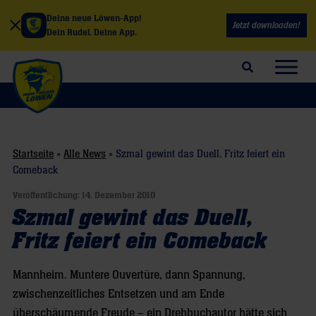
Deine neue Löwen-App!
Jetzt downloaden!
Dein Rudel. Deine App.
Suchfeld öffnen
Navig
Startseite
»
Alle News
»
Szmal gewint das Duell, Fritz feiert ein
Comeback
Veröffentlichung:
14. Dezember 2010
Szmal gewint das Duell,
Fritz feiert ein Comeback
Mannheim. Muntere Ouvertüre, dann Spannung,
zwischenzeitliches Entsetzen und am Ende
überschäumende Freude – ein Drehbuchautor hätte sich