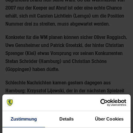
begründete Brand nun seine Wahl. Ob der Weltmeister von
2007 nur der Keeper auf Abruf ist oder eine echte Chance
erhält, sich mit Carsten Lichtlein (Lemgo) um die Position
Nummer drei zu streiten, muss abgewartet werden.
Konkreter für die WM planen können sicher Oliver Roggisch,
Uwe Gensheimer und Patrick Groetzki, der hinter Christian
Sprenger (Kiel) etwas Vorsprung vor seinen Konkurrenten
Stefan Schröder (Hamburg) und Christian Schöne
(Göppingen) haben dürfte.
Schlechte Nachrichten kamen gestern dagegen aus
Hamburg: Krzysztof Lijewski, der in der nächsten Spielzeit
im rechten Rückraum für Löwen-Tore sorgen soll, muss
sich am Mittwoch im französischen Annecy erneut einer
Schulteroperation unterziehen. Nach einer Voruntersuchung
Zustimmung
Details
Über Cookies
wurde bei Lijewski eine Irritation eines Nervs in der
Wurfarm-Schulter festgestellt, die durch den Eingriff