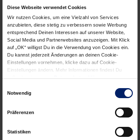
behoben werden soll. Am Donnerstag wird der Pole in
Diese Webseite verwendet Cookies
Hamburg zurückerwartet.
Wir nutzen Cookies, um eine Vielzahl von Services
anzubieten, diese stetig zu verbessern sowie Werbung
Von Thorsten Hof
entsprechend Deinen Interessen auf unserer Website,
Social Media und Partnerwebsites anzuzeigen. Mit Klick
14.12.2010
auf „OK“ willigst Du in die Verwendung von Cookies ein.
Du kannst jederzeit Änderungen an deinen Cookie-
Einstellungen vornehmen, klicke dazu auf Cookie-
Einstellungen ändern. Mehr Informationen findest Du
außerdem in unserer
Datenschutzerklärung
.
NEWSLETTER
Einwilligungsauswahl
Notwendig
Präferenzen
Statistiken