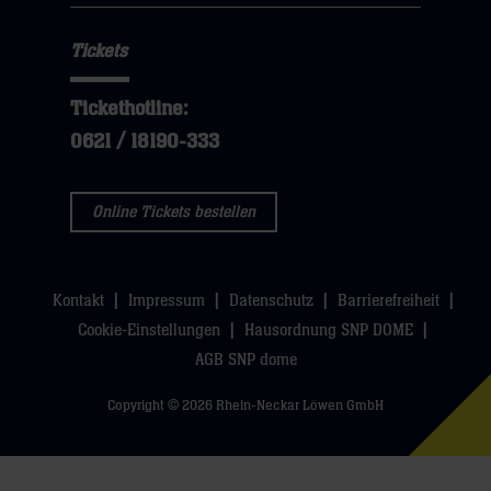
Navigation
klicken
hier
Navigation
öffnen,
sie
Tickets
öffnen,
dann
hier
dann
klicken
Tickethotline:
klicken
sie
0621 / 18190-333
sie
hier
hier
Online Tickets bestellen
Kontakt
Impressum
Datenschutz
Barrierefreiheit
Cookie-Einstellungen
Hausordnung SNP DOME
AGB SNP dome
Copyright © 2026 Rhein-Neckar Löwen GmbH