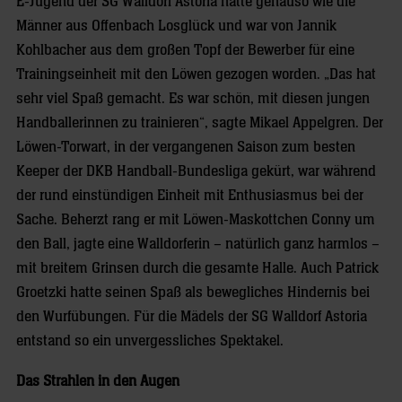
E-Jugend der SG Walldorf Astoria hatte genauso wie die
Männer aus Offenbach Losglück und war von Jannik
Kohlbacher aus dem großen Topf der Bewerber für eine
Trainingseinheit mit den Löwen gezogen worden. „Das hat
sehr viel Spaß gemacht. Es war schön, mit diesen jungen
Handballerinnen zu trainieren“, sagte Mikael Appelgren. Der
Löwen-Torwart, in der vergangenen Saison zum besten
Keeper der DKB Handball-Bundesliga gekürt, war während
der rund einstündigen Einheit mit Enthusiasmus bei der
Sache. Beherzt rang er mit Löwen-Maskottchen Conny um
den Ball, jagte eine Walldorferin – natürlich ganz harmlos –
mit breitem Grinsen durch die gesamte Halle. Auch Patrick
Groetzki hatte seinen Spaß als bewegliches Hindernis bei
den Wurfübungen. Für die Mädels der SG Walldorf Astoria
entstand so ein unvergessliches Spektakel.
Das Strahlen in den Augen