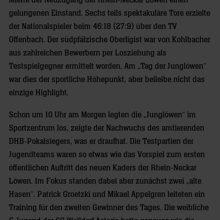
feierte der Neuzugang der Rhein-Neckar Löwen einen
gelungenen Einstand. Sechs teils spektakuläre Tore erzielte
der Nationalspieler beim 46:18 (27:9) über den TV
Offenbach. Der südpfälzische Oberligist war von Kohlbacher
aus zahlreichen Bewerbern per Losziehung als
Testspielgegner ermittelt worden. Am „Tag der Junglöwen“
war dies der sportliche Höhepunkt, aber beileibe nicht das
einzige Highlight.
Schon um 10 Uhr am Morgen legten die „Junglöwen“ im
Sportzentrum los, zeigte der Nachwuchs des amtierenden
DHB-Pokalsiegers, was er draufhat. Die Testpartien der
Jugendteams waren so etwas wie das Vorspiel zum ersten
öffentlichen Auftritt des neuen Kaders der Rhein-Neckar
Löwen. Im Fokus standen dabei aber zunächst zwei „alte
Hasen“. Patrick Groetzki und Mikael Appelgren leiteten ein
Training für den zweiten Gewinner des Tages. Die weibliche