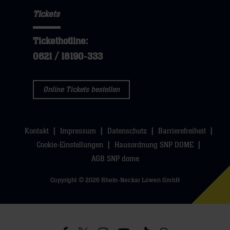
hier
Navigation
öffnen,
sie
Tickets
öffnen,
dann
hier
dann
klicken
Tickethotline:
klicken
sie
0621 / 18190-333
sie
hier
hier
Online Tickets bestellen
Kontakt
Impressum
Datenschutz
Barrierefreiheit
Cookie-Einstellungen
Hausordnung SNP DOME
AGB SNP dome
Copyright © 2026 Rhein-Neckar Löwen GmbH