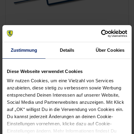
Wenn du per E-Mail über Aktuelles aus der Löwenwelt
informiert werden willst, kannst du den Rhein-Neckar Löwen
Newsletter
hier abonnieren
.
Zustimmung
Details
Über Cookies
Post
Alle News anzeigen
Diese Webseite verwendet Cookies
previous
newst
navigation
Wir nutzen Cookies, um eine Vielzahl von Services
News:
News:
anzubieten, diese stetig zu verbessern sowie Werbung
„Mit
Auch
entsprechend Deinen Interessen auf unserer Website,
Ägypten
Myrhol
Social Media und Partnerwebsites anzuzeigen. Mit Klick
wartet
droht
auf „OK“ willigst Du in die Verwendung von Cookies ein.
ein
lange
Du kannst jederzeit Änderungen an deinen Cookie-
Einstellungen vornehmen, klicke dazu auf Cookie-
schwerer
Pause
Einstellungen ändern. Mehr Informationen findest Du
Gegner“