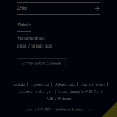
hier
öffnen,
klicken
hier
Fans
Links
dann
sie
Links
Navigation
klicken
hier
Navigation
öffnen,
sie
Tickets
öffnen,
dann
hier
dann
klicken
Tickethotline:
klicken
sie
0621 / 18190-333
sie
hier
hier
Online Tickets bestellen
Kontakt
Impressum
Datenschutz
Barrierefreiheit
Cookie-Einstellungen
Hausordnung SNP DOME
AGB SNP dome
Copyright © 2026 Rhein-Neckar Löwen GmbH