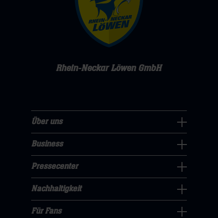
Rhein-Neckar Löwen GmbH
Über uns
Über
uns
Business
Pressecenter
Navigation
Navigation
Pressecenter
öffnen,
Business
öffnen,
dann
Navigation
Nachhaltigkeit
dann
klicken
Nachhaltigkeit
öffnen,
klicken
sie
Navigation
Für Fans
dann
sie
Für