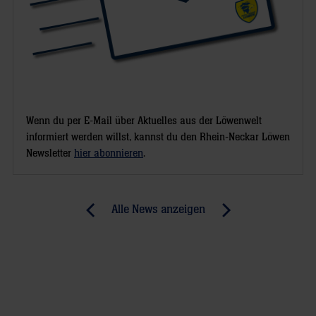
Wenn du per E-Mail über Aktuelles aus der Löwenwelt
informiert werden willst, kannst du den Rhein-Neckar Löwen
Newsletter
hier abonnieren
.
Post
Alle News anzeigen
previous
newst
navigation
News:
News:
Große
13
Ehre
Schmid-
für
Tore