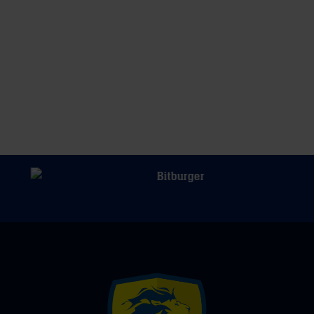
Meistermacher
zur
Haase
Magdeburger
Meister-
Feier