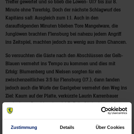
Treffer gewertet und so blieb die Löwen- U17 bis zur 8.
Minute ohne Torerfolg. Doch der nächste Schlagwurf des
Kapitäns saß: Ausgleich zum 1:1. Auch in den
darauffolgenden Minuten blieben Tore Mangelware, die
Junglöwen brachten Flensburg bei nahezu jedem Angriff
ins Zeitspiel, machten jedoch zu wenig aus ihren Chancen.
So versuchten die Gäste nach den Abschlüssen der Gelb-
Blauen vermehrt ins Tempo zu kommen und dies mit
Erfolg: Blumenberg und Nielsen sorgten für ein
zwischenzeitliches 3:5 für Flensburg (17.), dann fanden
jedoch auch die Würfe der Gastgeber vermehrt den Weg ins
Ziel: Kaum auf der Platte, verkürzte Laurin Karrenbauer
nach einem Durchbruch auf 4:5, Felix Göttler legte mit
seinem ersten Treffer des Abends nach (5:5/ 20.). In den
letzten fünf Minuten des ersten Abschnitts markierte Theo
Zustimmung
Details
Über Cookies
Sommer nach starken Einzelleistungen zwei weitere Tore