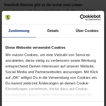
Handball-Rentner gibt es die ersten zwei Löwen-
Dauerkarten auf Lebenszeit (damit auch die werte Gattin
mitkommen kann) sowie eine Foto-Slide-Show auf der
Video-Leinwand. Als Conny sich und seine Jungs in den
schönsten Momenten der vergangenen Jahre sieht, kann er
Zustimmung
Details
Über Cookies
die Tränen nicht mehr zurückhalten. Zutiefst gerührt
bedankt er sich bei allen Wegbegleitern und den treuesten
Diese Webseite verwendet Cookies
Löwen-Fans: „Ihr habt mich auf den Auswärtsfahrten immer
Wir nutzen Cookies, um eine Vielzahl von Services
mit einer guten Wurst versorgt.“
anzubieten, diese stetig zu verbessern sowie Werbung
entsprechend Deinen Interessen auf unserer Website,
„Werden uns den A… aufreißen“
Social Media und Partnerwebsites anzuzeigen. Mit Klick
auf „OK“ willigst Du in die Verwendung von Cookies ein.
Du kannst jederzeit Änderungen an deinen Cookie-
Einstellungen vornehmen, klicke dazu auf Cookie-
Einstellungen ändern. Mehr Informationen findest Du
außerdem in unserer
Datenschutzerklärung
.