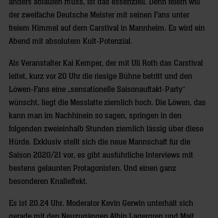
anders ablaufen muss, ist das essenziell. Denn feiern will
der zweifache Deutsche Meister mit seinen Fans unter
freiem Himmel auf dem Carstival in Mannheim. Es wird ein
Abend mit absolutem Kult-Potenzial.
Als Veranstalter Kai Kemper, der mit Uli Roth das Carstival
leitet, kurz vor 20 Uhr die riesige Bühne betritt und den
Löwen-Fans eine „sensationelle Saisonauftakt-Party“
wünscht, liegt die Messlatte ziemlich hoch. Die Löwen, das
kann man im Nachhinein so sagen, springen in den
folgenden zweieinhalb Stunden ziemlich lässig über diese
Hürde. Exklusiv stellt sich die neue Mannschaft für die
Saison 2020/21 vor, es gibt ausführliche Interviews mit
bestens gelaunten Protagonisten. Und einen ganz
besonderen Knalleffekt.
Es ist 20.24 Uhr. Moderator Kevin Gerwin unterhält sich
gerade mit den Neuzugängen Albin Lagergren und Mait