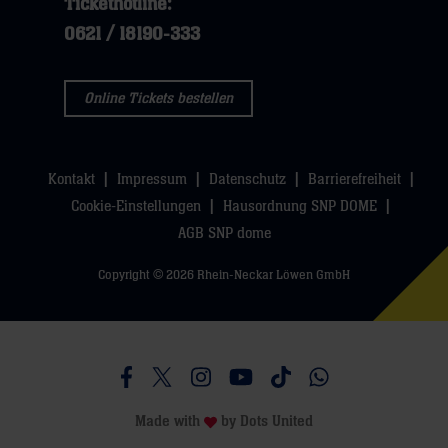
Tickethotline:
klicken
sie
0621 / 18190-333
sie
hier
hier
Online Tickets bestellen
Kontakt
Impressum
Datenschutz
Barrierefreiheit
Cookie-Einstellungen
Hausordnung SNP DOME
AGB SNP dome
Copyright © 2026 Rhein-Neckar Löwen GmbH
Besucht uns auf Facebook
Besucht uns auf Twitter
Besucht uns auf Instagram
Besucht uns auf Youtube
Besucht uns auf TikTo
Besucht uns auf 
Made with
by
Dots United