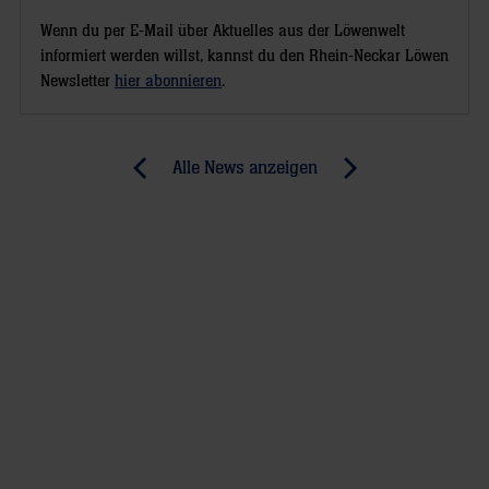
Wenn du per E-Mail über Aktuelles aus der Löwenwelt
informiert werden willst, kannst du den Rhein-Neckar Löwen
Newsletter
hier abonnieren
.
Post
Alle News anzeigen
previous
newst
navigation
News:
News:
Rhein-
Baden-
Neckar
Württembergs
Löwen
Proficlubs
verpflichten
mit
Lukas
eigenem
Nilsson
Vorbereitungsturni