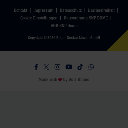
Kontakt
Impressum
Datenschutz
Barrierefreiheit
Cookie-Einstellungen
Hausordnung SNP DOME
AGB SNP dome
Copyright © 2026 Rhein-Neckar Löwen GmbH
Besucht uns auf Facebook
Besucht uns auf Twitter
Besucht uns auf Instagram
Besucht uns auf Youtube
Besucht uns auf TikTo
Besucht uns auf 
Made with
by
Dots United