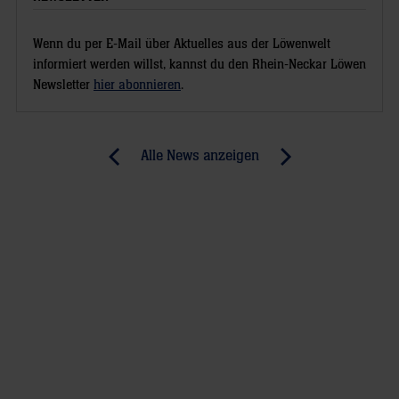
Wenn du per E-Mail über Aktuelles aus der Löwenwelt
informiert werden willst, kannst du den Rhein-Neckar Löwen
Newsletter
hier abonnieren
.
Post
Alle News anzeigen
previous
newst
navigation
News:
News:
Schwalbe
Und
bestimmt
dann
Uwe
klingelt
Gensheimer
Kevins
zum
Telefon
Löwen-
Kapitän