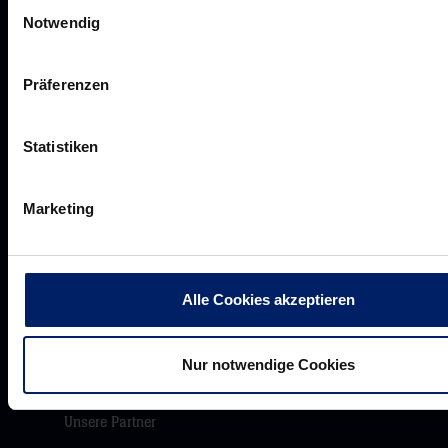
Einwilligungsauswahl
Rhein-Neckar Löwen GmbH
Notwendig
Präferenzen
Statistiken
Werte der Löwen
Historie
Marketing
Jobs
Aufsichtsrat
Löwenherz
Alle Cookies akzeptieren
Ansprechpartner*innen
Nur notwendige Cookies
Unsere Partner