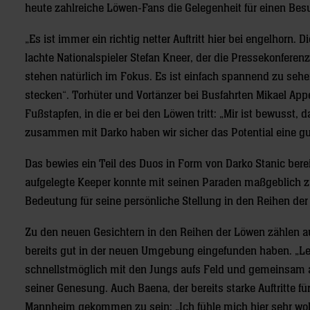
heute zahlreiche Löwen-Fans die Gelegenheit für einen Bes
„Es ist immer ein richtig netter Auftritt hier bei engelho
lachte Nationalspieler Stefan Kneer, der die Pressekonferenz
stehen natürlich im Fokus. Es ist einfach spannend zu sehe
stecken“. Torhüter und Vortänzer bei Busfahrten Mikael App
Fußstapfen, in die er bei den Löwen tritt: „Mir ist bewusst, 
zusammen mit Darko haben wir sicher das Potential eine gu
Das bewies ein Teil des Duos in Form von Darko Stanic ber
aufgelegte Keeper konnte mit seinen Paraden maßgeblich zu
Bedeutung für seine persönliche Stellung in den Reihen de
Zu den neuen Gesichtern in den Reihen der Löwen zählen auc
bereits gut in der neuen Umgebung eingefunden haben. „Leide
schnellstmöglich mit den Jungs aufs Feld und gemeinsam ang
seiner Genesung. Auch Baena, der bereits starke Auftritte f
Mannheim gekommen zu sein: „Ich fühle mich hier sehr woh