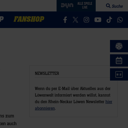
Suche
Suchfeld öff
P
FANSHOP
Besucht uns auf Facebook
Besucht uns auf Twitter
Besucht uns auf In
Besucht uns a
Besucht 
Bes
NEWSLETTER
Wenn du per E-Mail über Aktuelles aus der
Löwenwelt informiert werden willst, kannst
du den Rhein-Neckar Löwen Newsletter
hier
abonnieren
.
Fans zum
zen auch