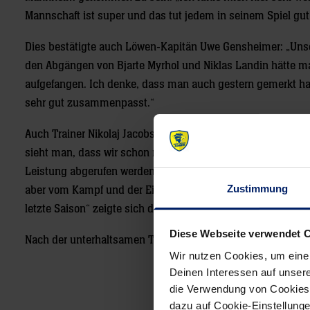
Mannschaft ist super und das tut jedem in seinem Spiel gut
Dies bestätigte auch Löwen-Kapitän Uwe Gensheimer: „Uns
den Abgängen von Bjarte Myrhol und Niklas Landin hätte ma
aufgefangen. Ich denke, dass man auch gestern gemerkt hat
sehr gut zusammenpasst.“
Auch Trainer Nikolaj Jacobsen zeigte sich durchaus zufrie
sieht man, dass wir schon noch Luft nach oben haben. Es i
Leistung abgerufen werden kann. Da versuche ich jeden ein
Zustimmung
aber vom Kampf und der Einstellung auftritt, gefällt mir gu
letzte Saison“ zeigte sich der Löwen-Trainer zur Freude d
Diese Webseite verwendet 
Nach der unterhaltsamen Talkrunde nahm sich das Team d
Wir nutzen Cookies, um eine
Deinen Interessen auf unsere
die Verwendung von Cookies 
Post
dazu auf Cookie-Einstellung