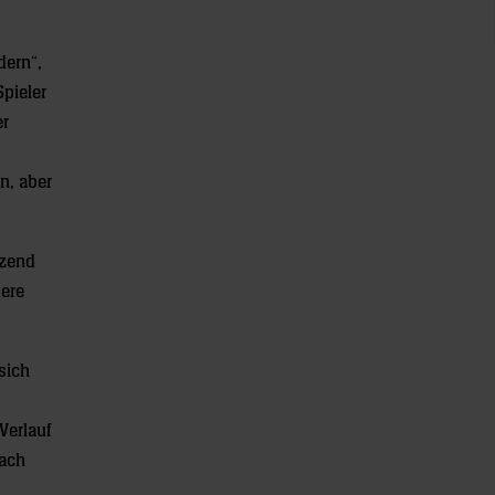
dern“,
Spieler
er
en, aber
nzend
dere
sich
Verlauf
nach