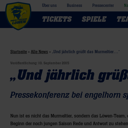
Über uns
Business
Pressecenter
Na
TICKETS
SPIELE
TE
Startseite
»
Alle News
»
„Und jährlich grüßt das Murmeltier…“
Veröffentlichung:
10. September 2015
„Und jährlich grü
Pressekonferenz bei engelhorn s
Nun ist es nicht das Murmeltier, sondern das Löwen-Team, d
Beginn der noch jungen Saison Rede und Antwort zu stehen