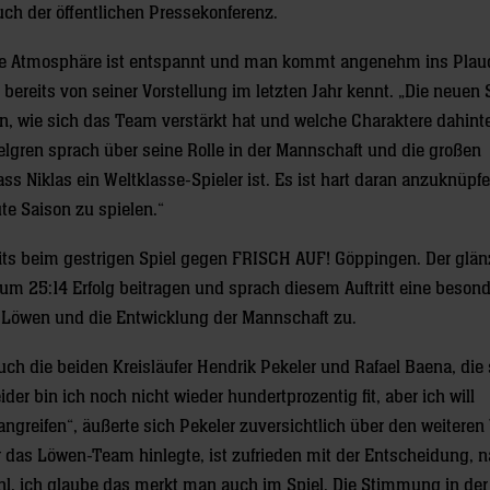
uch der öffentlichen Pressekonferenz.
rn. Die Atmosphäre ist entspannt und man kommt angenehm ins Plau
 bereits von seiner Vorstellung im letzten Jahr kennt. „Die neuen 
n, wie sich das Team verstärkt hat und welche Charaktere dahint
elgren sprach über seine Rolle in der Mannschaft und die großen
dass Niklas ein Weltklasse-Spieler ist. Es ist hart daran anzuknüpf
te Saison zu spielen.“
eits beim gestrigen Spiel gegen FRISCH AUF! Göppingen. Der glä
m 25:14 Erfolg beitragen und sprach diesem Auftritt eine beson
r Löwen und die Entwicklung der Mannschaft zu.
h die beiden Kreisläufer Hendrik Pekeler und Rafael Baena, die 
r bin ich noch nicht wieder hundertprozentig fit, aber ich will
reifen“, äußerte sich Pekeler zuversichtlich über den weiteren 
ür das Löwen-Team hinlegte, ist zufrieden mit der Entscheidung, 
l, ich glaube das merkt man auch im Spiel. Die Stimmung in der