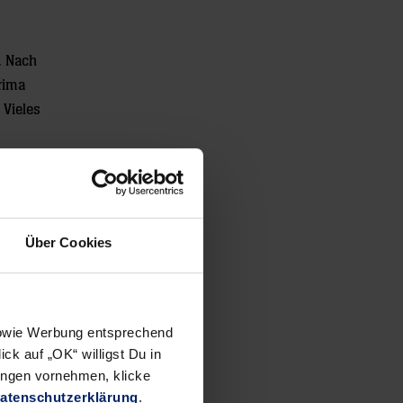
. Nach
rima
 Vieles
 Magdeburg
mögliche
nschaft
Über Cookies
n als
üllen.
 sowie Werbung entsprechend
ck auf „OK“ willigst Du in
ungen vornehmen, klicke
atenschutzerklärung
.