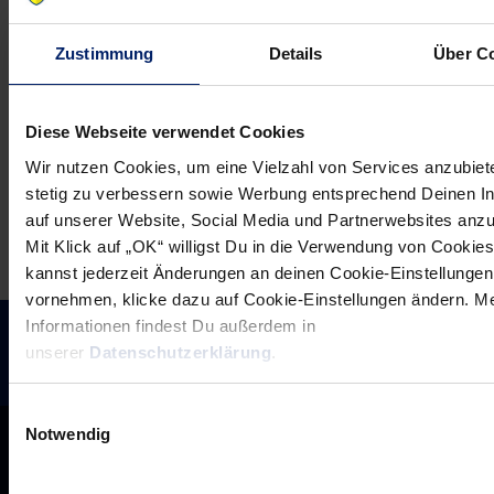
wieder
der
in
Löwen-
Zustimmung
Details
Über C
der
Trainer
SAP
nach
Arena
Dänemark?
Diese Webseite verwendet Cookies
(RNZ)
Wir nutzen Cookies, um eine Vielzahl von Services anzubiet
stetig zu verbessern sowie Werbung entsprechend Deinen I
auf unserer Website, Social Media und Partnerwebsites anz
Mit Klick auf „OK“ willigst Du in die Verwendung von Cookies
kannst jederzeit Änderungen an deinen Cookie-Einstellungen
vornehmen, klicke dazu auf Cookie-Einstellungen ändern. M
Informationen findest Du außerdem in
unserer
Datenschutzerklärung
.
Einwilligungsauswahl
Notwendig