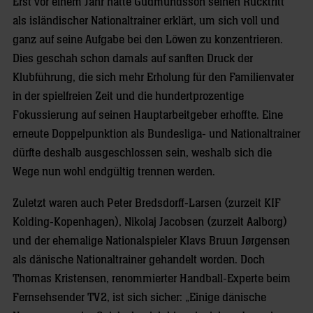
Erst vor einem Jahr hatte Gudmundsson seinen Rücktritt
als isländischer Nationaltrainer erklärt, um sich voll und
ganz auf seine Aufgabe bei den Löwen zu konzentrieren.
Dies geschah schon damals auf sanften Druck der
Klubführung, die sich mehr Erholung für den Familienvater
in der spielfreien Zeit und die hundertprozentige
Fokussierung auf seinen Hauptarbeitgeber erhoffte. Eine
erneute Doppelpunktion als Bundesliga- und Nationaltrainer
dürfte deshalb ausgeschlossen sein, weshalb sich die
Wege nun wohl endgültig trennen werden.
Zuletzt waren auch Peter Bredsdorff-Larsen (zurzeit KIF
Kolding-Kopenhagen), Nikolaj Jacobsen (zurzeit Aalborg)
und der ehemalige Nationalspieler Klavs Bruun Jørgensen
als dänische Nationaltrainer gehandelt worden. Doch
Thomas Kristensen, renommierter Handball-Experte beim
Fernsehsender TV 2, ist sich sicher: „Einige dänische