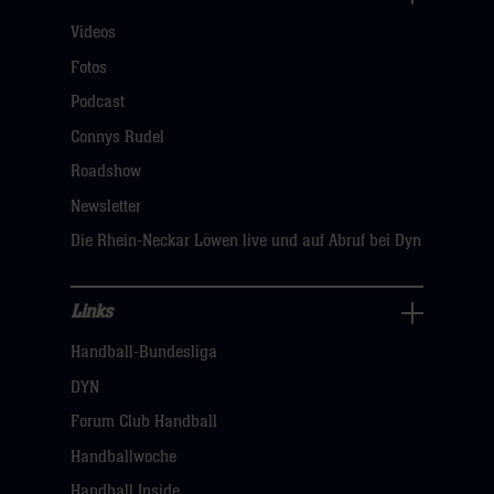
Für
Videos
Fans
Navigation
Fotos
öffnen,
Podcast
dann
Connys Rudel
klicken
Roadshow
sie
Newsletter
hier
Die Rhein-Neckar Löwen live und auf Abruf bei Dyn
Links
Links
Handball-Bundesliga
Navigation
öffnen,
DYN
dann
Forum Club Handball
klicken
Handballwoche
sie
Handball Inside