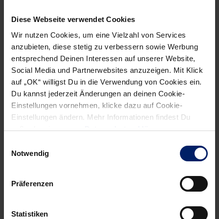
Palicka. Der Löwen-Keeper war das erste Mal als
Diese Webseite verwendet Cookies
Übungsleiter bei der Schul-Safari dabei und hatte auf
Anhieb jede Menge Spaß. Zum Abschluss stellte er sich
Wir nutzen Cookies, um eine Vielzahl von Services
anzubieten, diese stetig zu verbessern sowie Werbung
zusammen mit Kollege Filip Taleski den Fragen der Schüler
entsprechend Deinen Interessen auf unserer Website,
und gab spannende Einblicke in das Leben eines
Social Media und Partnerwebsites anzuzeigen. Mit Klick
Profisportlers.
auf „OK“ willigst Du in die Verwendung von Cookies ein.
Du kannst jederzeit Änderungen an deinen Cookie-
Einstellungen vornehmen, klicke dazu auf Cookie-
Einstellungen ändern. Mehr Informationen findest Du
außerdem in unserer
Datenschutzerklärung
.
NEWSLETTER
Einwilligungsauswahl
Notwendig
Wenn du per E-Mail über Aktuelles aus der Löwenwelt
informiert werden willst, kannst du den Rhein-Neckar Löwen
Newsletter
hier abonnieren
.
Präferenzen
Statistiken
Post
Alle News anzeigen