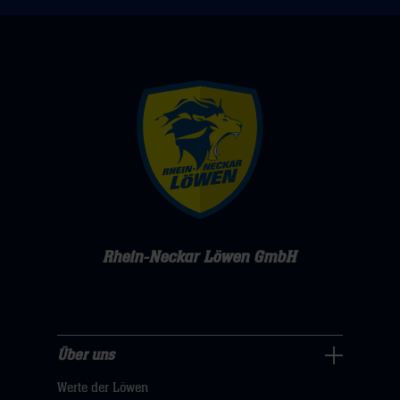
Rhein-Neckar Löwen GmbH
Über uns
Über
Werte der Löwen
uns