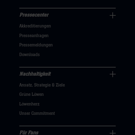
Pressecenter
Business
Akkreditierungen
Navigation
öffnen,
Presseanfragen
dann
Pressemeldungen
klicken
Downloads
sie
hier
Nachhaltigkeit
Nachhaltigkeit
Ansatz, Strategie & Ziele
Navigation
öffnen,
Grüne Löwen
dann
Löwenherz
klicken
Unser Commitment
sie
hier
Für Fans