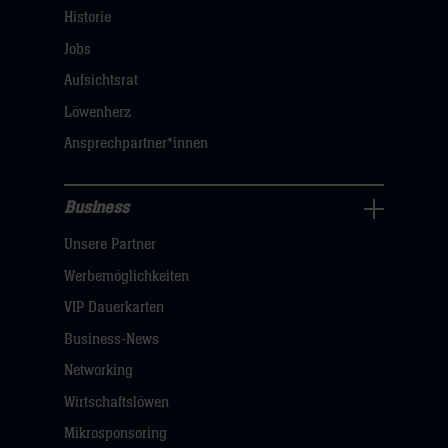
Navigation
Historie
öffnen,
Jobs
dann
Aufsichtsrat
klicken
Löwenherz
sie
Ansprechpartner*innen
hier
Business
Pressecenter
Unsere Partner
Navigation
öffnen,
Werbemöglichkeiten
dann
VIP Dauerkarten
klicken
Business-News
sie
Networking
hier
Wirtschaftslöwen
Mikrosponsoring