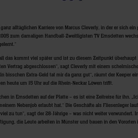
t ganz alltäglichen Karriere von Marcus Cleverly, in der er sich ein
er 2005 zum damaligen Handball-Zweitligisten TV Emsdetten wechs
elernt.“
all das kommt viel später und ist zu diesem Zeitpunkt überhaupt 
ten Vertrag abgeschlossen“, sagt Cleverly mit einem schelmisch
„Ein bisschen Extra-Geld tat mir da ganz gut“, räumt der Keeper ein
n heute um 15 Uhr auf die Rhein-Neckar Löwen trifft.
n in Emsdetten auf der Platte – es ist eine Zeitreise für ihn. „Ic
einem Nebenjob erlaubt hat.“ Die Geschäfte als Fliesenleger lau
 viel zu tun“, sagt der 28-Jährige – was nicht weiter verwundert. 
ftigung, die Leute arbeiten in Münster und bauen in den Vororten 