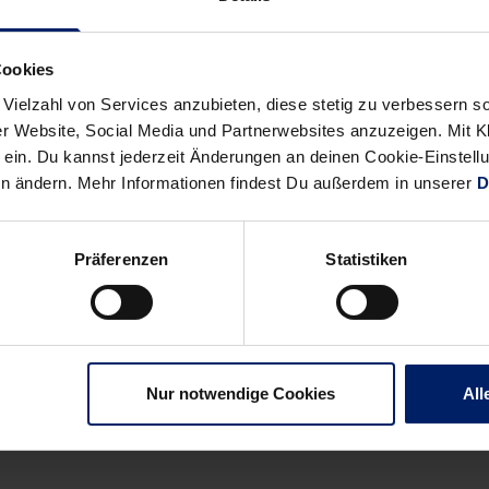
itel, ist bei den Olympischen Spielen 2012 dabei. Und er will me
deshalb wechselt er vor dieser Saison von LUGI HF aus Schweden 
 dem Nationaltrainer empfehlen.
Cookies
 Vielzahl von Services anzubieten, diese stetig zu verbessern
ihn aus dem Aufgebot: „Ich habe alles dafür getan, um noch einm
r Website, Social Media und Partnerwebsites anzuzeigen. Mit Kli
 den Jungs alles Gute“, sagt der Sportsmann Cleverly, der im Jan
ein. Du kannst jederzeit Änderungen an deinen Cookie-Einstell
ugehen. „Nein, nein“, wiegelt der 28-Jährige ab und lacht: „Dieses 
en ändern. Mehr Informationen findest Du außerdem in unserer
D
 einen besseren Vertrag.
Präferenzen
Statistiken
Alle News anzeigen
previous
newst
Nur notwendige Cookies
All
News:
News:
Siegen
Nach
oder
der