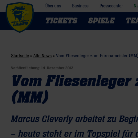
Über uns
Business
Pressecenter
Na
TICKETS
SPIELE
TE
Startseite
»
Alle News
»
Vom Fliesenleger zum Europameister (MM
Veröffentlichung:
14. Dezember 2013
Vom Fliesenleger
(MM)
Marcus Cleverly arbeitet zu Beg
– heute steht er im Topspiel f