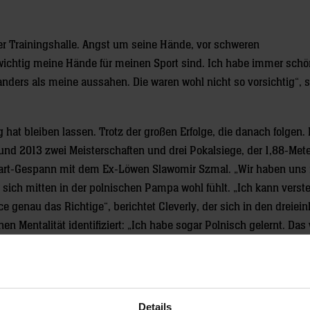
er Trainingshalle. Angst um seine Hände, vor schweren
e wichtig meine Hände für meinen Sport sind. Ich habe immer schö
nders als meine aussahen. Die waren wohl nicht so vorsichtig“, 
 hat bleiben lassen. Trotz der großen Erfolge, die danach folgen.
 und 2013 zwei Meisterschaften und drei Pokalsiege, der 1,88-Me
rwart-Gespann mit dem Ex-Löwen Slawomir Szmal. „Wir haben uns
sich mitten in der polnischen Pampa wohl fühlt. „Ich kann verst
e genau das Richtige“, berichtet Cleverly, der sich in den dreiein
n Mentalität identifiziert: „Ich habe sogar Polnisch gelernt. Das 
n.“
rwart internationaler Klasse, was dem dänischen Nationaltrainer U
geizige Arbeiter, schafft es in den Kader für die EM 2012, gewinnt 
Details