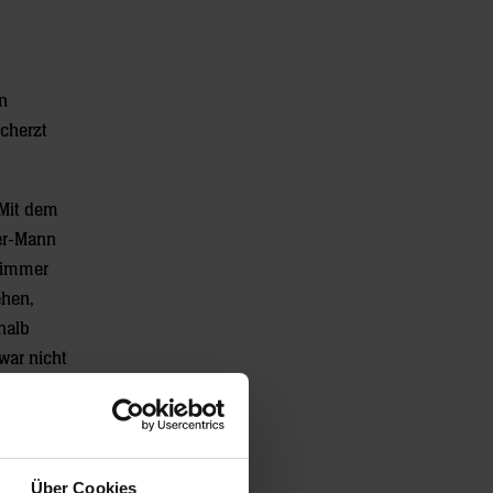
n
scherzt
 Mit dem
ter-Mann
 immer
ehen,
halb
war nicht
lrik
als
Über Cookies