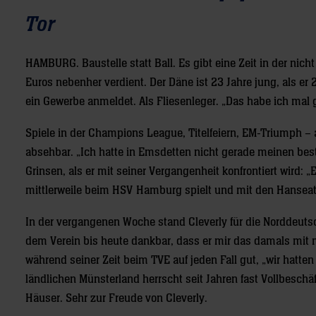
Tor
HAMBURG.
Baustelle statt Ball. Es gibt eine Zeit in der nich
Euros nebenher verdient. Der Däne ist 23 Jahre jung, als 
ein Gewerbe anmeldet. Als Fliesenleger. „Das habe ich mal g
Spiele in der Champions League, Titelfeiern, EM-Triumph – 
absehbar. „Ich hatte in Emsdetten nicht gerade meinen bes
Grinsen, als er mit seiner Vergangenheit konfrontiert wird: 
mittlerweile beim HSV Hamburg spielt und mit den Hanseate
In der vergangenen Woche stand Cleverly für die Norddeutsche
dem Verein bis heute dankbar, dass er mir das damals mit m
während seiner Zeit beim TVE auf jeden Fall gut, „wir hatten
ländlichen Münsterland herrscht seit Jahren fast Vollbeschä
Häuser. Sehr zur Freude von Cleverly.