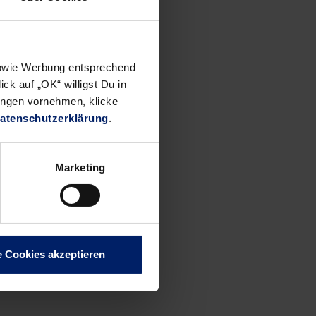
hr. Die
zum HSV.
 sowie Werbung entsprechend
al dabei
ck auf „OK“ willigst Du in
uar jetzt
ungen vornehmen, klicke
Kapitel
atenschutzerklärung
.
Marketing
e Cookies akzeptieren