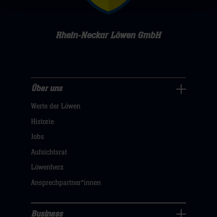
Rhein-Neckar Löwen GmbH
Über uns
Über
Werte der Löwen
uns
Navigation
Historie
öffnen,
Jobs
dann
Aufsichtsrat
klicken
Löwenherz
sie
Ansprechpartner*innen
hier
Business