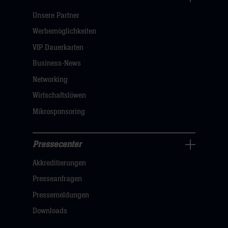
Pressecenter
Unsere Partner
Navigation
öffnen,
Werbemöglichkeiten
dann
VIP Dauerkarten
klicken
Business-News
sie
Networking
hier
Wirtschaftslöwen
Mikrosponsoring
Pressecenter
Business
Akkreditierungen
Navigation
öffnen,
Presseanfragen
dann
Pressemeldungen
klicken
Downloads
sie