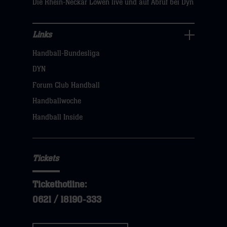
Die Rhein-Neckar Löwen live und auf Abruf bei Dyn
Links
Links
Handball-Bundesliga
Navigation
öffnen,
DYN
dann
Forum Club Handball
klicken
Handballwoche
sie
Handball Inside
hier
Tickets
Tickethotline:
0621 / 18190-333