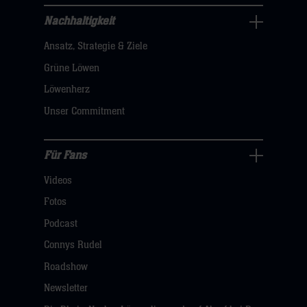
hier
Nachhaltigkeit
Nachhaltigkeit
Ansatz, Strategie & Ziele
Navigation
öffnen,
Grüne Löwen
dann
Löwenherz
klicken
Unser Commitment
sie
hier
Für Fans
Für
Videos
Fans
Navigation
Fotos
öffnen,
Podcast
dann
Connys Rudel
klicken
Roadshow
sie
Newsletter
hier