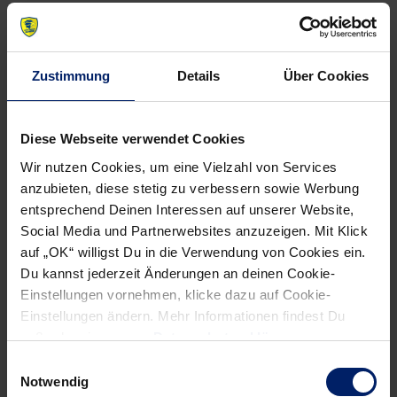
NEWSLETTER
Zustimmung
Details
Über Cookies
Wenn du per E-Mail über Aktuelles aus der Löwenwelt
informiert werden willst, kannst du den Rhein-Neckar Löwen
Newsletter
hier abonnieren
.
Diese Webseite verwendet Cookies
Wir nutzen Cookies, um eine Vielzahl von Services
anzubieten, diese stetig zu verbessern sowie Werbung
Post
Alle News anzeigen
entsprechend Deinen Interessen auf unserer Website,
previous
newst
navigation
Social Media und Partnerwebsites anzuzeigen. Mit Klick
News:
News:
auf „OK“ willigst Du in die Verwendung von Cookies ein.
Handball
Andy
Du kannst jederzeit Änderungen an deinen Cookie-
Einstellungen vornehmen, klicke dazu auf Cookie-
EM:
Schmid:
Einstellungen ändern. Mehr Informationen findest Du
Deutschland
Zwischen
außerdem in unserer
Datenschutzerklärung
.
auf
zwei
Einwilligungsauswahl
dem
Welten
Notwendig
Weg
(NZZ)