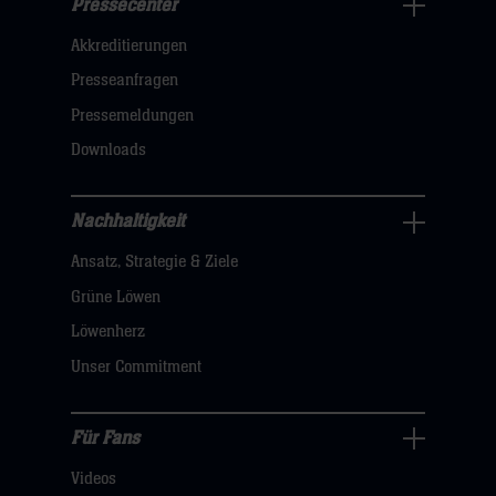
Pressecenter
Business
Akkreditierungen
Navigation
öffnen,
Presseanfragen
dann
Pressemeldungen
klicken
Downloads
sie
hier
Nachhaltigkeit
Nachhaltigkeit
Ansatz, Strategie & Ziele
Navigation
öffnen,
Grüne Löwen
dann
Löwenherz
klicken
Unser Commitment
sie
hier
Für Fans
Für
Videos
Fans