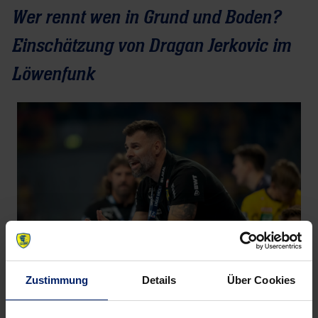
Wer rennt wen in Grund und Boden?
Einschätzung von Dragan Jerkovic im
Löwenfunk
Zustimmung
Details
Über Cookies
Torwarttrainer Dragan Jerkovic feuert seine Spieler an.