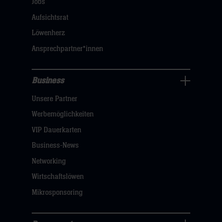
Jobs
dann
Aufsichtsrat
klicken
Löwenherz
sie
Ansprechpartner*innen
hier
Business
Pressecenter
Unsere Partner
Navigation
öffnen,
Werbemöglichkeiten
dann
VIP Dauerkarten
klicken
Business-News
sie
Networking
hier
Wirtschaftslöwen
Mikrosponsoring