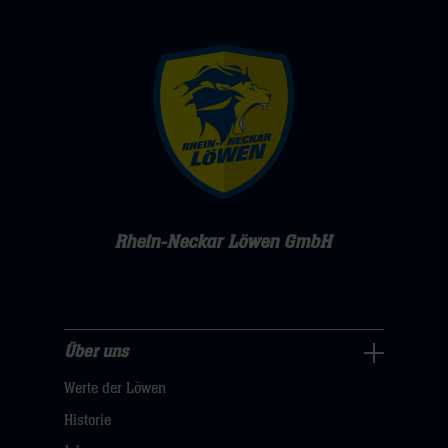
Rhein-Neckar Löwen GmbH
Über uns
Über
Werte der Löwen
uns
Navigation
Historie
öffnen,