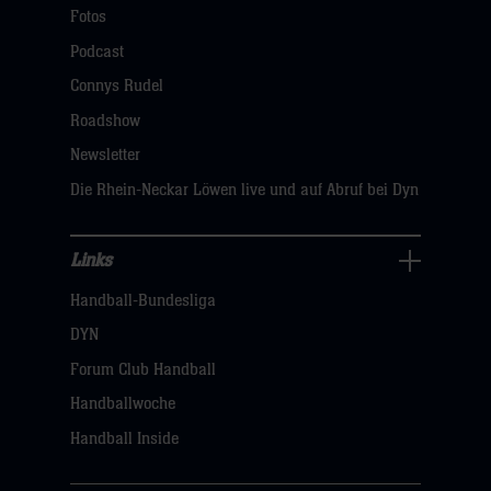
Navigation
Fotos
öffnen,
Podcast
dann
Connys Rudel
klicken
Roadshow
sie
Newsletter
hier
Die Rhein-Neckar Löwen live und auf Abruf bei Dyn
Links
Links
Handball-Bundesliga
Navigation
öffnen,
DYN
dann
Forum Club Handball
klicken
Handballwoche
sie
Handball Inside
hier