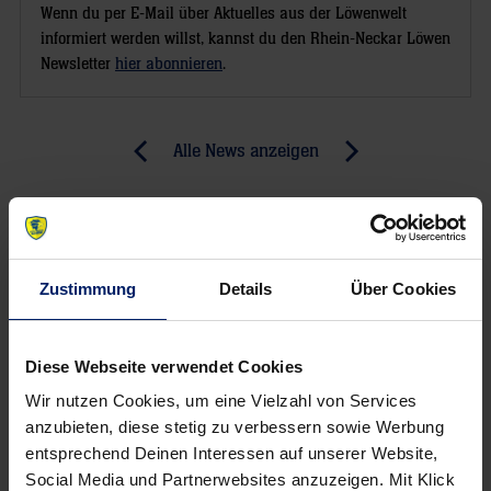
Wenn du per E-Mail über Aktuelles aus der Löwenwelt
informiert werden willst, kannst du den Rhein-Neckar Löwen
Newsletter
hier abonnieren
.
Post
Alle News anzeigen
previous
newst
navigation
News:
News:
Dank
Martin
Schlussspurt:
Schwalb
Zustimmung
Details
Über Cookies
Erster
beendet
Löwen-
Amtszeit
Sieg
als
Diese Webseite verwendet Cookies
in
Löwen-
Wir nutzen Cookies, um eine Vielzahl von Services
2021
Trainer
anzubieten, diese stetig zu verbessern sowie Werbung
im
entsprechend Deinen Interessen auf unserer Website,
Sommer
Social Media und Partnerwebsites anzuzeigen. Mit Klick