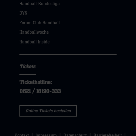
Handball-Bundesliga
Navigation
öffnen,
DYN
dann
Forum Club Handball
klicken
Handballwoche
sie
Handball Inside
hier
Tickets
Tickethotline:
0621 / 18190-333
Online Tickets bestellen
Kontakt
Impressum
Datenschutz
Barrierefreiheit