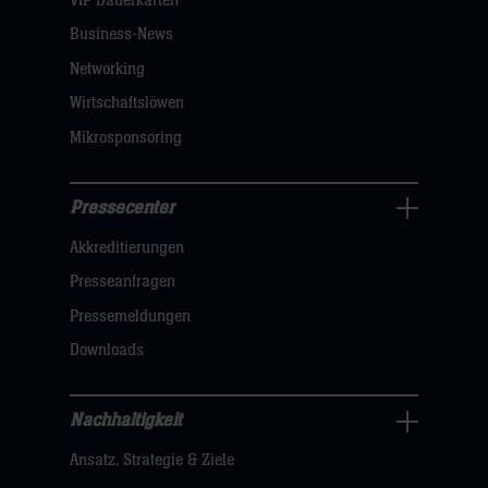
VIP Dauerkarten
klicken
Business-News
sie
Networking
hier
Wirtschaftslöwen
Mikrosponsoring
Pressecenter
Business
Akkreditierungen
Navigation
öffnen,
Presseanfragen
dann
Pressemeldungen
klicken
Downloads
sie
hier
Nachhaltigkeit
Nachhaltigkeit
Ansatz, Strategie & Ziele
Navigation