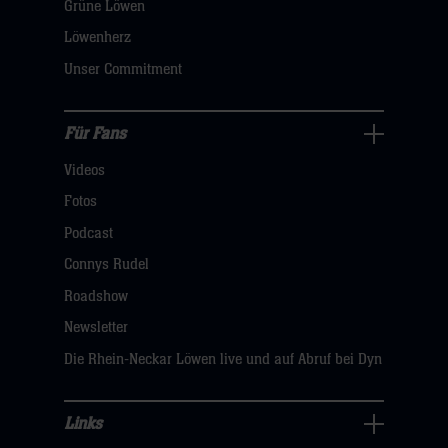
öffnen,
Grüne Löwen
dann
Löwenherz
klicken
Unser Commitment
sie
hier
Für Fans
Für
Videos
Fans
Navigation
Fotos
öffnen,
Podcast
dann
Connys Rudel
klicken
Roadshow
sie
Newsletter
hier
Die Rhein-Neckar Löwen live und auf Abruf bei Dyn
Links
Links